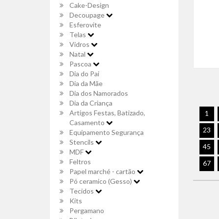
Cake-Design
Decoupage
Esferovite
Telas
Vidros
Natal
Pascoa
Dia do Pai
Dia da Mãe
Dia dos Namorados
Dia da Criança
Artigos Festas, Batizado,
1
Casamento
23
Equipamento Segurança
Stencils
45
MDF
Feltros
67
Papel marché - cartão
Pó ceramico (Gesso)
Tecidos
Kits
Pergamano