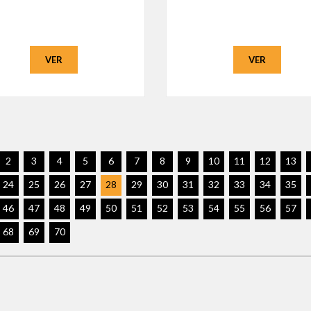
VER
VER
2
3
4
5
6
7
8
9
10
11
12
13
24
25
26
27
28
29
30
31
32
33
34
35
46
47
48
49
50
51
52
53
54
55
56
57
68
69
70