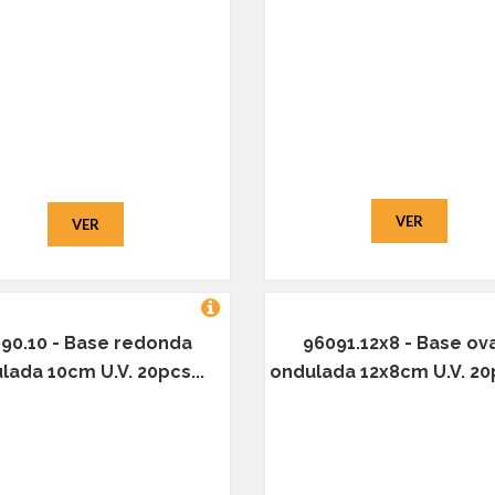
VER
VER
90.10 - Base redonda
96091.12x8 - Base ov
lada 10cm U.V. 20pcs...
ondulada 12x8cm U.V. 20p