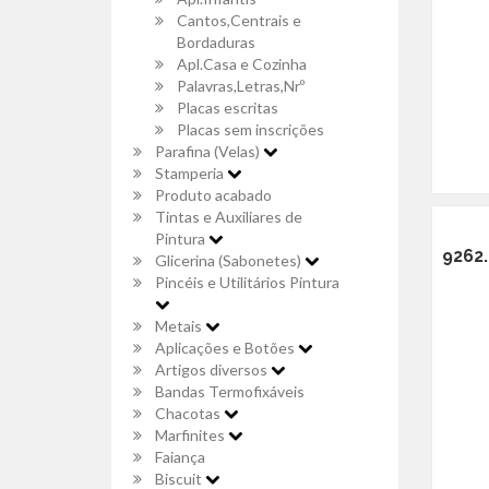
Cantos,Centrais e
Bordaduras
Apl.Casa e Cozinha
Palavras,Letras,Nrº
Placas escritas
Placas sem inscrições
Parafina (Velas)
Stamperia
Produto acabado
Tintas e Auxiliares de
Pintura
9262
Glicerina (Sabonetes)
Pincéis e Utilitários Pintura
Metais
Aplicações e Botões
Artigos diversos
Bandas Termofixáveis
Chacotas
Marfinites
Faiança
Biscuit