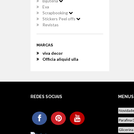
Bijuteria
Eva
Scrapbooking
Stickers Peel offs
Revistas
MARCAS
viva decor
Officia aliquid ulla
REDES SOCIAIS
MENUS
Novidad
Parafina 
Glicerina