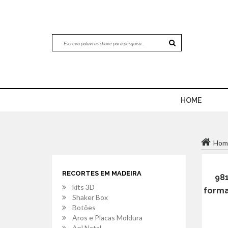
HOME
Hom
RECORTES EM MADEIRA
981
kits 3D
forma
Shaker Box
Botões
Aros e Placas Moldura
Apl.Natal