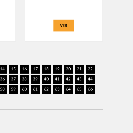
VER
14
15
16
17
18
19
20
21
22
36
37
38
39
40
41
42
43
44
58
59
60
61
62
63
64
65
66