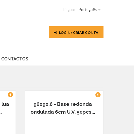
Língua:
Português
LOGIN / CRIAR CONTA
CONTACTOS
 lua
96090.6 - Base redonda
.
ondulada 6cm U.V. 50pcs...