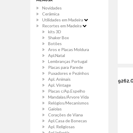
Novidades
Cerâmica
Utilidades em Madeira
Recortes em Madeira
kits 3D
Shaker Box
Botões
Aros e Placas Moldura
Apl.Natal
Lembranças Portugal
Placas para Parede
Puxadores e Pezinhos
Apl. Animais
9262.
Apl. Vintage
Placas c/Ap.Espelho
Mandalas/Árvore Vida
Relógios/Mecanismos
Gaiolas
Corações de Viana
Apl.Casa de Bonecas
Apl. Religiosas
Apl.Infantis