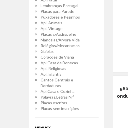
Lembranças Portugal
Placas para Parede
Puxadores e Pezinhos
Apl. Animais
Apl. Vintage
Placas c/Ap.Espelho
Mandalas/Árvore Vida
Relógios/Mecanismos
Gaiolas
Corações de Viana
Apl.Casa de Bonecas
Apl. Religiosas
Apl.Infantis
Cantos,Centrais e
Bordaduras
960
Apl.Casa e Cozinha
ondu
Palavras,Letras,Nrº
Placas escritas
Placas sem inscrições
MENUSX