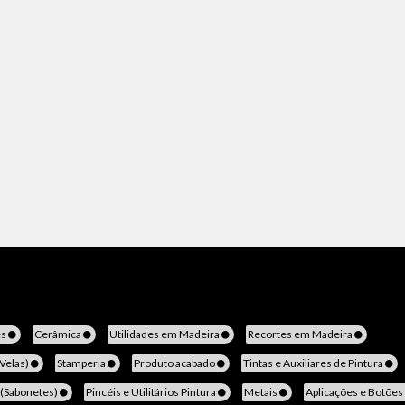
es
Cerâmica
Utilidades em Madeira
Recortes em Madeira
(Velas)
Stamperia
Produto acabado
Tintas e Auxiliares de Pintura
 (Sabonetes)
Pincéis e Utilitários Pintura
Metais
Aplicações e Botões