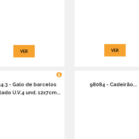
VER
VER
4.3 - Galo de barcelos
98084 - Cadeirão...
ado U.V.4 und. 12x7cm...