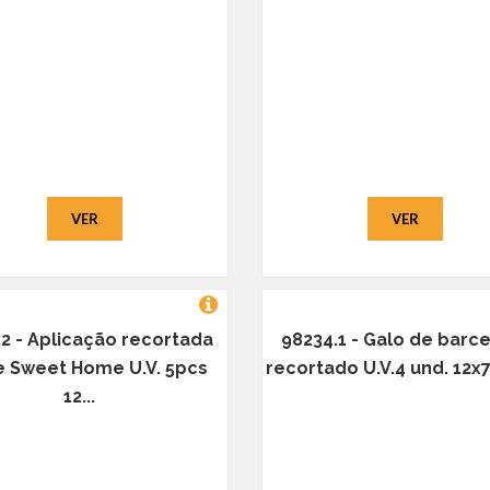
VER
VER
.2 - Aplicação recortada
98234.1 - Galo de barc
 Sweet Home U.V. 5pcs
recortado U.V.4 und. 12x7
12...