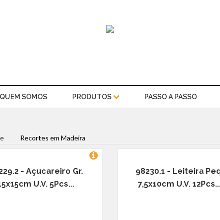
QUEM SOMOS
PRODUTOS
PASSO A PASSO
e
Recortes em Madeira
229.2 - Açucareiro Gr.
98230.1 - Leiteira Peq
15x15cm U.V. 5Pcs...
7,5x10cm U.V. 12Pcs..