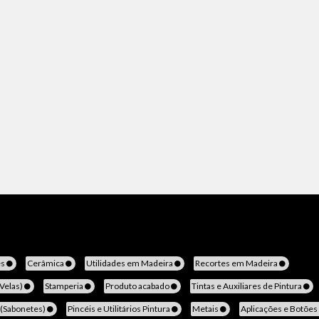
es
Cerâmica
Utilidades em Madeira
Recortes em Madeira
(Velas)
Stamperia
Produto acabado
Tintas e Auxiliares de Pintura
 (Sabonetes)
Pincéis e Utilitários Pintura
Metais
Aplicações e Botões