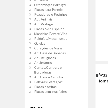
Lembranças Portugal
Placas para Parede
Puxadores e Pezinhos
Apl. Animais
Apl. Vintage
Placas c/Ap.Espelho
Mandalas/Árvore Vida
Relógios/Mecanismos
Gaiolas
Corações de Viana
Apl.Casa de Bonecas
Apl. Religiosas
Apl.Infantis
Cantos,Centrais e
Bordaduras
98233
Apl.Casa e Cozinha
Home
Palavras,Letras,Nrº
Placas escritas
Placas sem inscrições
MENUSX