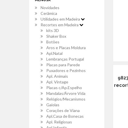
Novidades
Cerâmica
Utilidades em Madeira
Recortes em Madeira
kits 3D
Shaker Box
Botões
Aros e Placas Moldura
Apl.Natal
Lembranças Portugal
Placas para Parede
Puxadores e Pezinhos
Apl. Animais
9823
Apl. Vintage
recort
Placas c/Ap.Espelho
Mandalas/Árvore Vida
Relógios/Mecanismos
Gaiolas
Corações de Viana
Apl.Casa de Bonecas
Apl. Religiosas
Apl.Infantis