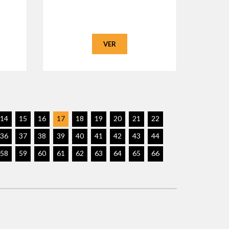
VER
14
15
16
17
18
19
20
21
22
36
37
38
39
40
41
42
43
44
58
59
60
61
62
63
64
65
66