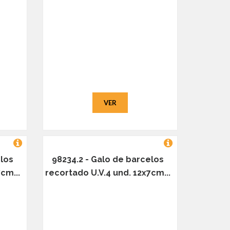
VER
elos
98234.2 - Galo de barcelos
cm...
recortado U.V.4 und. 12x7cm...