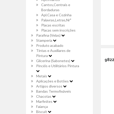
Cantos,Centrais e
Bordaduras
Apl.Casa e Cozinha
Palavras,Letras,Nrº
Placas escritas
Placas sem inscrições
Parafina (Velas)
Stamperia
Produto acabado
Tintas e Auxiliares de
Pintura
9822
Glicerina (Sabonetes)
Pincéis e Utilitários Pintura
Metais
Aplicações e Botões
Artigos diversos
Bandas Termofixáveis
Chacotas
Marfinites
Faiança
Biscuit