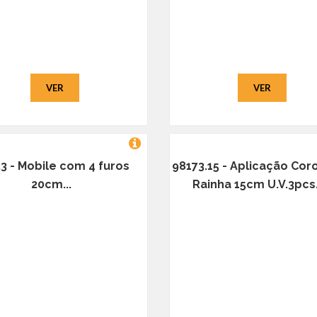
VER
VER
3 - Mobile com 4 furos
98173.15 - Aplicação Cor
20cm...
Rainha 15cm U.V.3pcs.