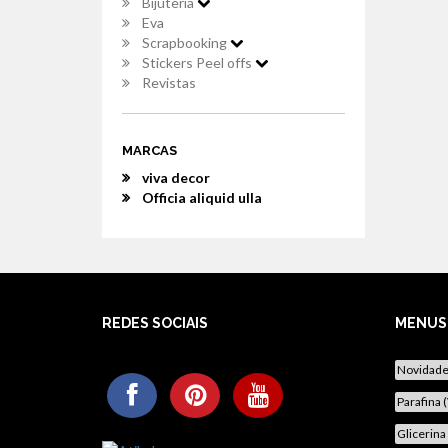
Bijuteria
Eva
Scrapbooking
Stickers Peel offs
Revistas
MARCAS
viva decor
Officia aliquid ulla
REDES SOCIAIS
MENUS
Novidad
Parafina 
Glicerina