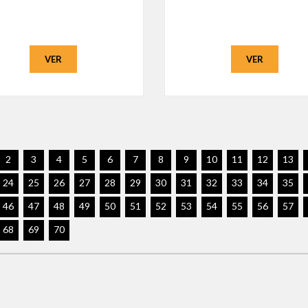
VER
VER
2
3
4
5
6
7
8
9
10
11
12
13
24
25
26
27
28
29
30
31
32
33
34
35
46
47
48
49
50
51
52
53
54
55
56
57
68
69
70