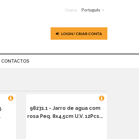
Língua:
Português
LOGIN / CRIAR CONTA
CONTACTOS
.
98231.1 - Jarro de agua com
.
rosa Peq. 8x4,5cm U.V. 12Pcs...