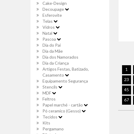
Cake-Design
Decoupage
Esferovite
Telas
Vidros
Natal
Pascoa
Dia do Pai
Dia da Mãe
Dia dos Namorados
Dia da Criança
Artigos Festas, Batizado,
1
Casamento
23
Equipamento Segurança
Stencils
45
MDF
Feltros
67
Papel marché - cartão
Pó ceramico (Gesso)
Tecidos
Kits
Pergamano