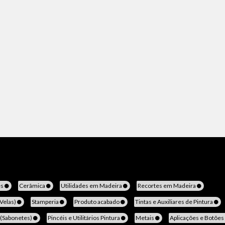
es
Cerâmica
Utilidades em Madeira
Recortes em Madeira
(Velas)
Stamperia
Produto acabado
Tintas e Auxiliares de Pintura
 (Sabonetes)
Pincéis e Utilitários Pintura
Metais
Aplicações e Botões