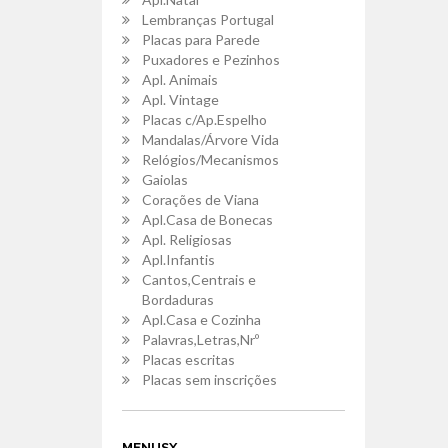
Lembranças Portugal
Placas para Parede
Puxadores e Pezinhos
Apl. Animais
Apl. Vintage
Placas c/Ap.Espelho
Mandalas/Árvore Vida
Relógios/Mecanismos
Gaiolas
Corações de Viana
Apl.Casa de Bonecas
Apl. Religiosas
Apl.Infantis
Cantos,Centrais e
Bordaduras
Apl.Casa e Cozinha
Palavras,Letras,Nrº
Placas escritas
Placas sem inscrições
MENUSX