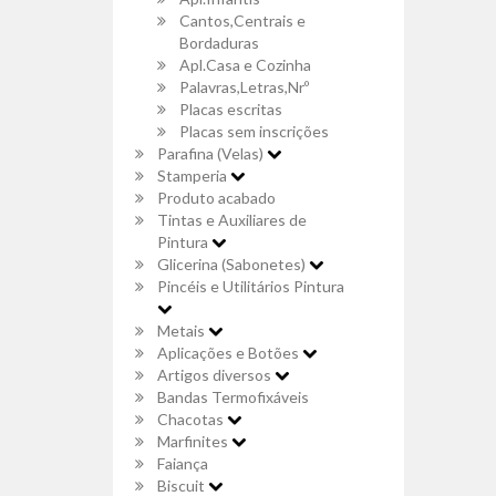
Cantos,Centrais e
Bordaduras
Apl.Casa e Cozinha
Palavras,Letras,Nrº
Placas escritas
Placas sem inscrições
Parafina (Velas)
Stamperia
Produto acabado
Tintas e Auxiliares de
Pintura
Glicerina (Sabonetes)
Pincéis e Utilitários Pintura
Metais
Aplicações e Botões
Artigos diversos
Bandas Termofixáveis
Chacotas
Marfinites
Faiança
Biscuit