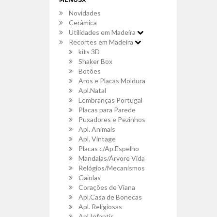
Novidades
Cerâmica
Utilidades em Madeira
Recortes em Madeira
kits 3D
Shaker Box
Botões
Aros e Placas Moldura
Apl.Natal
Lembranças Portugal
Placas para Parede
Puxadores e Pezinhos
Apl. Animais
Apl. Vintage
Placas c/Ap.Espelho
Mandalas/Árvore Vida
Relógios/Mecanismos
Gaiolas
Corações de Viana
Apl.Casa de Bonecas
Apl. Religiosas
Apl.Infantis