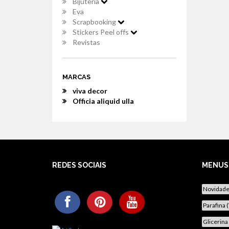
Bijuteria
Eva
Scrapbooking
Stickers Peel offs
Revistas
MARCAS
viva decor
Officia aliquid ulla
REDES SOCIAIS
MENUS
Novidad
Parafina 
Glicerina