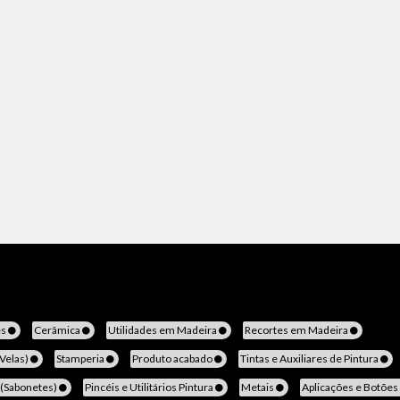
es
Cerâmica
Utilidades em Madeira
Recortes em Madeira
(Velas)
Stamperia
Produto acabado
Tintas e Auxiliares de Pintura
 (Sabonetes)
Pincéis e Utilitários Pintura
Metais
Aplicações e Botões