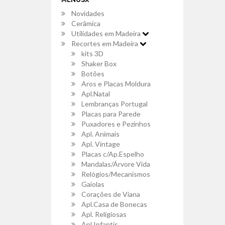
Novidades
Cerâmica
Utilidades em Madeira
Recortes em Madeira
kits 3D
Shaker Box
Botões
Aros e Placas Moldura
Apl.Natal
Lembranças Portugal
Placas para Parede
Puxadores e Pezinhos
Apl. Animais
Apl. Vintage
Placas c/Ap.Espelho
Mandalas/Árvore Vida
Relógios/Mecanismos
Gaiolas
Corações de Viana
Apl.Casa de Bonecas
Apl. Religiosas
Apl.Infantis