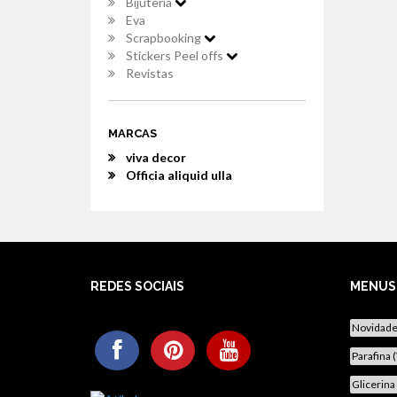
Bijuteria
Eva
Scrapbooking
Stickers Peel offs
Revistas
MARCAS
viva decor
Officia aliquid ulla
REDES SOCIAIS
MENUS
Novidad
Parafina 
Glicerina