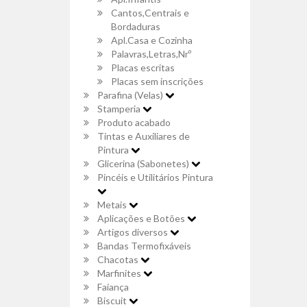
Cantos,Centrais e
Bordaduras
Apl.Casa e Cozinha
Palavras,Letras,Nrº
Placas escritas
Placas sem inscrições
Parafina (Velas)
Stamperia
Produto acabado
Tintas e Auxiliares de
Pintura
Glicerina (Sabonetes)
Pincéis e Utilitários Pintura
Metais
Aplicações e Botões
Artigos diversos
Bandas Termofixáveis
Chacotas
Marfinites
Faiança
Biscuit