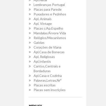
Lembranças Portugal
Placas para Parede
Puxadores e Pezinhos
Apl. Animais
Apl. Vintage
Placas c/Ap.Espelho
Mandalas/Árvore Vida
Relógios/Mecanismos
Gaiolas
Corações de Viana
Apl.Casa de Bonecas
Apl. Religiosas
Apl.Infantis
Cantos,Centrais e
Bordaduras
Apl.Casa e Cozinha
Palavras,Letras,Nrº
Placas escritas
Placas sem inscrições
MENUSX