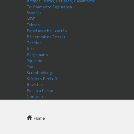
Artigos Festas, Batizado, Casamento
Equipamento Segurança
Stencils
MDF
Feltros
Papel marché - cartão
Pó ceramico (Gesso)
Tecidos
Kits
Pergamano
Bijuteria
Eva
Scrapbooking
Stickers Peel offs
Revistas
Passo a Passo
Contactos
Home