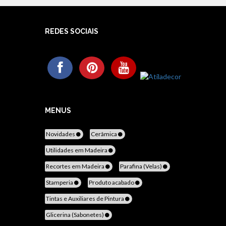
REDES SOCIAIS
MENUS
Novidades
Cerâmica
Utilidades em Madeira
Recortes em Madeira
Parafina (Velas)
Stamperia
Produto acabado
Tintas e Auxiliares de Pintura
Glicerina (Sabonetes)