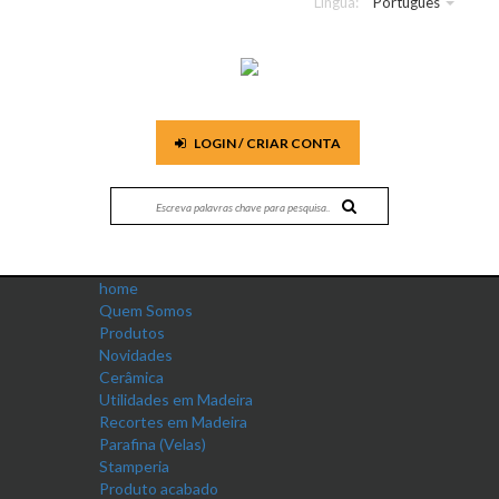
Língua:
Português
LOGIN / CRIAR CONTA
home
Quem Somos
Produtos
Novidades
Cerâmica
Utilidades em Madeira
Recortes em Madeira
Parafina (Velas)
Stamperia
Produto acabado