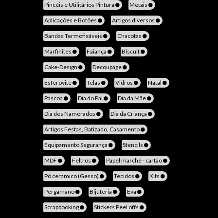
Pincéis e Utilitários Pintura
Metais
Aplicações e Botões
Artigos diversos
Bandas Termofixáveis
Chacotas
Marfinites
Faiança
Biscuit
Cake-Design
Decoupage
Esferovite
Telas
Vidros
Natal
Pascoa
Dia do Pai
Dia da Mãe
Dia dos Namorados
Dia da Criança
Artigos Festas, Batizado, Casamento
Equipamento Segurança
Stencils
MDF
Feltros
Papel marché - cartão
Pó ceramico (Gesso)
Tecidos
Kits
Pergamano
Bijuteria
Eva
Scrapbooking
Stickers Peel offs