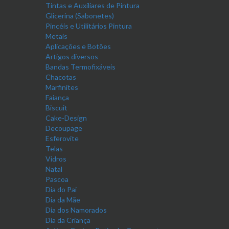
Tintas e Auxiliares de Pintura
Glicerina (Sabonetes)
Pincéis e Utilitários Pintura
Metais
Aplicações e Botões
Artigos diversos
Bandas Termofixáveis
Chacotas
Marfinites
Faiança
Biscuit
Cake-Design
Decoupage
Esferovite
Telas
Vidros
Natal
Pascoa
Dia do Pai
Dia da Mãe
Dia dos Namorados
Dia da Criança