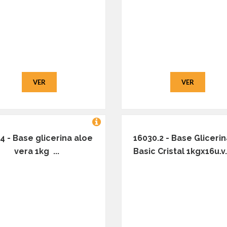
VER
VER
4 - Base glicerina aloe
16030.2 - Base Glicerin
vera 1kg ...
Basic Cristal 1kgx16u.v. 