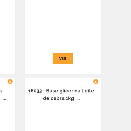
VER
a
16033 - Base glicerina Leite
...
de cabra 1kg ...