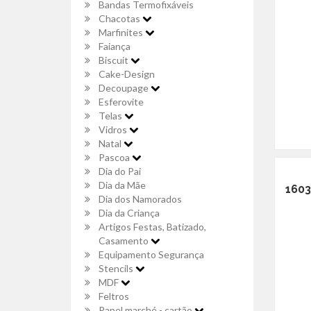
Bandas Termofixáveis
Chacotas
Marfinites
Faiança
Biscuit
Cake-Design
Decoupage
Esferovite
Telas
Vidros
Natal
Pascoa
Dia do Pai
Dia da Mãe
1603
Dia dos Namorados
Dia da Criança
Artigos Festas, Batizado,
Casamento
Equipamento Segurança
Stencils
MDF
Feltros
Papel marché - cartão