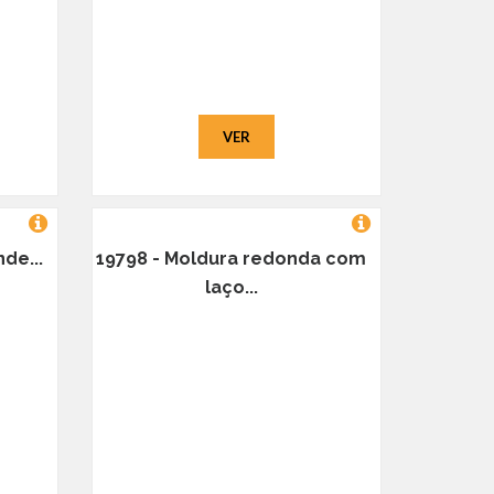
VER
de...
19798 - Moldura redonda com
laço...