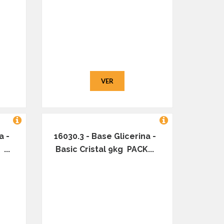
VER
a -
16030.3 - Base Glicerina -
...
Basic Cristal 9kg PACK...