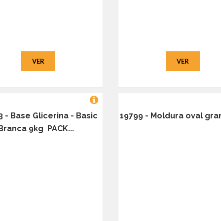
VER
VER
3 - Base Glicerina - Basic
19799 - Moldura oval gran
Branca 9kg PACK...