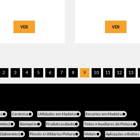
VER
VER
2
3
4
5
6
7
8
9
10
11
12
13
es
Cerâmica
Utilidades em Madeira
Recortes em Madeira
(Velas)
Stamperia
Produto acabado
Tintas e Auxiliares de Pintura
 (Sabonetes)
Pincéis e Utilitários Pintura
Metais
Aplicações e Botões