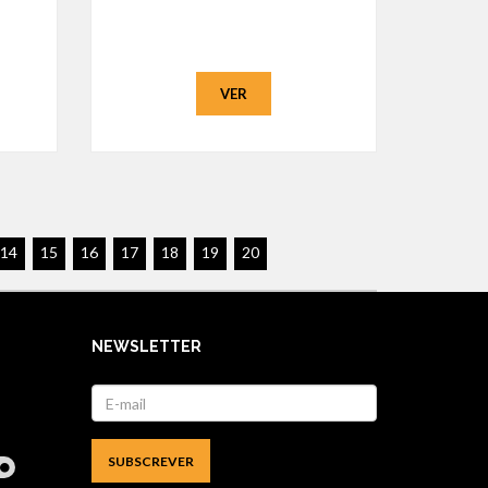
VER
14
15
16
17
18
19
20
NEWSLETTER