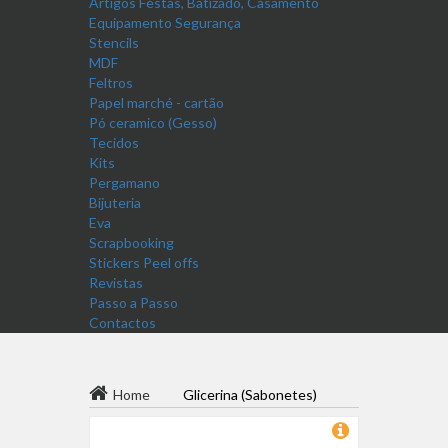
Artigos Festas, Batizado, Casamento
Equipamento Segurança
Stencils
MDF
Feltros
Papel marché - cartão
Pó ceramico (Gesso)
Tecidos
Kits
Pergamano
Bijuteria
Eva
Scrapbooking
Stickers Peel offs
Revistas
Passo a Passo
Contactos
Home
Glicerina (Sabonetes)