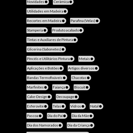
Novidades
Cerâmica
Utilidades em Madeira
Recortes em Madeira
Parafina (Velas)
Stamperia
Produto acabado
Tintas e Auxiliares de Pintura
Glicerina (Sabonetes)
Pincéis e Utilitários Pintura
Metais
Aplicações e Botões
Artigos diversos
Bandas Termofixáveis
Chacotas
Marfinites
Faiança
Biscuit
Cake-Design
Decoupage
Esferovite
Telas
Vidros
Natal
Pascoa
Dia do Pai
Dia da Mãe
Dia dos Namorados
Dia da Criança