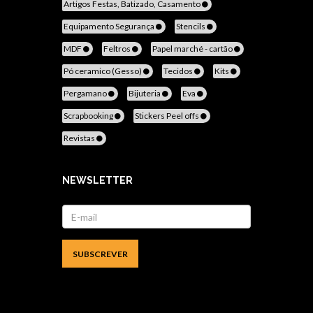
Artigos Festas, Batizado, Casamento
Equipamento Segurança
Stencils
MDF
Feltros
Papel marché - cartão
Pó ceramico (Gesso)
Tecidos
Kits
Pergamano
Bijuteria
Eva
Scrapbooking
Stickers Peel offs
Revistas
NEWSLETTER