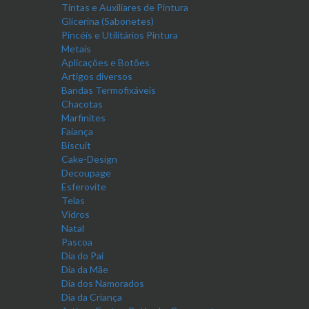
Tintas e Auxiliares de Pintura
Glicerina (Sabonetes)
Pincéis e Utilitários Pintura
Metais
Aplicações e Botões
Artigos diversos
Bandas Termofixáveis
Chacotas
Marfinites
Faiança
Biscuit
Cake-Design
Decoupage
Esferovite
Telas
Vidros
Natal
Pascoa
Dia do Pai
Dia da Mãe
Dia dos Namorados
Dia da Criança