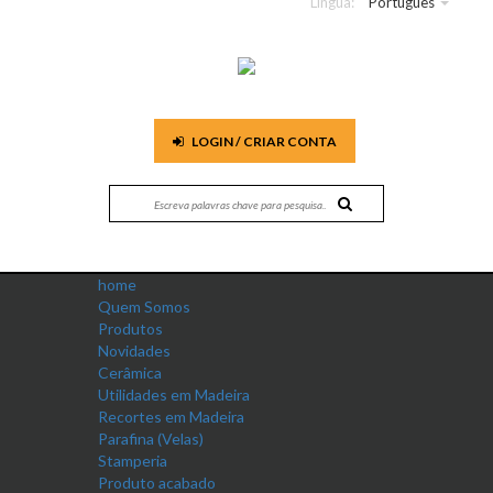
Língua:
Português
LOGIN / CRIAR CONTA
home
Quem Somos
Produtos
Novidades
Cerâmica
Utilidades em Madeira
Recortes em Madeira
Parafina (Velas)
Stamperia
Produto acabado