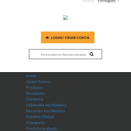
Língua:
Português
LOGIN / CRIAR CONTA
home
Quem Somos
Produtos
Novidades
Cerâmica
Utilidades em Madeira
Recortes em Madeira
Parafina (Velas)
Stamperia
Produto acabado