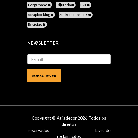
Pergamano
Bijuteria
Eva
Scrapbooking
Stickers Peel offs
Revistas
NEWSLETTER
Copyright ©
Atiladecor
2026 Todos os
direitos
reservados
Livro de
reclamações