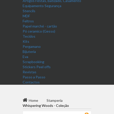
Artigos Festas, Batizado, Casamento
Equipamento Segurança
Stencils
MDF
Feltros
Papel marché - cartão
Pó ceramico (Gesso)
Tecidos
Kits
Pergamano
Bijuteria
Eva
Scrapbooking
Stickers Peel offs
Revistas
Passo a Passo
Contactos
Home
Stamperia
Whispering Woods - Coleção