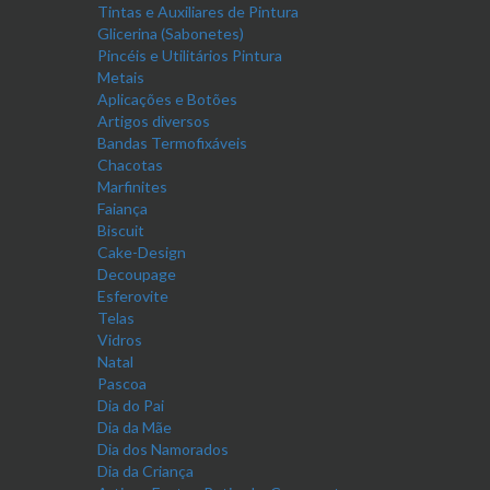
Tintas e Auxiliares de Pintura
Glicerina (Sabonetes)
Pincéis e Utilitários Pintura
Metais
Aplicações e Botões
Artigos diversos
Bandas Termofixáveis
Chacotas
Marfinites
Faiança
Biscuit
Cake-Design
Decoupage
Esferovite
Telas
Vidros
Natal
Pascoa
Dia do Pai
Dia da Mãe
Dia dos Namorados
Dia da Criança