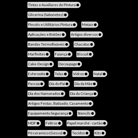
Tintas e Auxiliares de Pintura
Glicerina (Sabonetes)
Pincéis e Utilitários Pintura
Metais
Aplicações e Botões
Artigos diversos
Bandas Termofixáveis
Chacotas
Marfinites
Faiança
Biscuit
Cake-Design
Decoupage
Esferovite
Telas
Vidros
Natal
Pascoa
Dia do Pai
Dia da Mãe
Dia dos Namorados
Dia da Criança
Artigos Festas, Batizado, Casamento
Equipamento Segurança
Stencils
MDF
Feltros
Papel marché - cartão
Pó ceramico (Gesso)
Tecidos
Kits