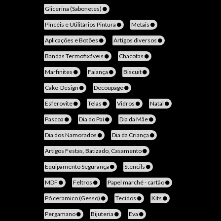
Glicerina (Sabonetes)
Pincéis e Utilitários Pintura
Metais
Aplicações e Botões
Artigos diversos
Bandas Termofixáveis
Chacotas
Marfinites
Faiança
Biscuit
Cake-Design
Decoupage
Esferovite
Telas
Vidros
Natal
Pascoa
Dia do Pai
Dia da Mãe
Dia dos Namorados
Dia da Criança
Artigos Festas, Batizado, Casamento
Equipamento Segurança
Stencils
MDF
Feltros
Papel marché - cartão
Pó ceramico (Gesso)
Tecidos
Kits
Pergamano
Bijuteria
Eva