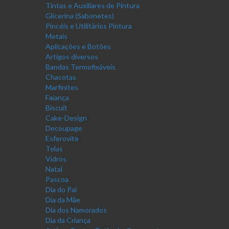
Tintas e Auxiliares de Pintura
Glicerina (Sabonetes)
Pincéis e Utilitários Pintura
Metais
Aplicações e Botões
Artigos diversos
Bandas Termofixáveis
Chacotas
Marfinites
Faiança
Biscuit
Cake-Design
Decoupage
Esferovite
Telas
Vidros
Natal
Pascoa
Dia do Pai
Dia da Mãe
Dia dos Namorados
Dia da Criança