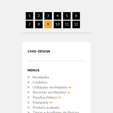
1
2
3
4
5
6
7
8
9
10
11
12
CAKE-DESIGN
MENUS
Novidades
Cerâmica
Utilidades em Madeira
Recortes em Madeira
Parafina (Velas)
Stamperia
Produto acabado
Tintas e Auxiliares de Pintura