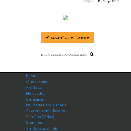
Língua:
Português
LOGIN / CRIAR CONTA
home
Quem Somos
Produtos
Novidades
Cerâmica
Utilidades em Madeira
Recortes em Madeira
Parafina (Velas)
Stamperia
Produto acabado