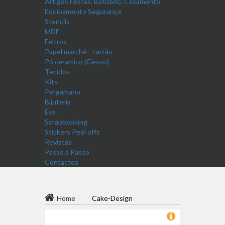
Artigos Festas, Batizado, Casamento
Equipamento Segurança
Stencils
MDF
Feltros
Papel marché - cartão
Pó ceramico (Gesso)
Tecidos
Kits
Pergamano
Bijuteria
Eva
Scrapbooking
Stickers Peel offs
Revistas
Passo a Passo
Contactos
Home
Cake-Design