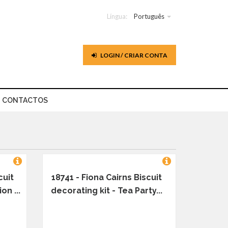
Língua:
Português
LOGIN / CRIAR CONTA
CONTACTOS
cuit
18741 - Fiona Cairns Biscuit
on ...
decorating kit - Tea Party...