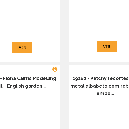
VER
VER
- Fiona Cairns Modelling
19262 - Patchy recorte
it - English garden...
metal albabeto com re
embo...