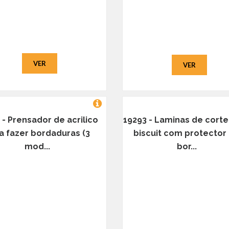
VER
VER
 - Prensador de acrilico
19293 - Laminas de corte
a fazer bordaduras (3
biscuit com protector
mod...
bor...