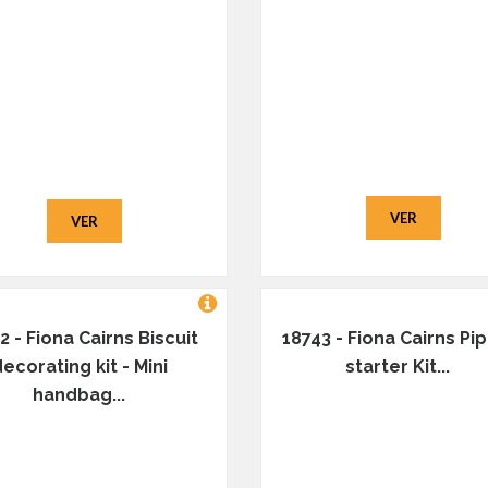
VER
VER
2 - Fiona Cairns Biscuit
18743 - Fiona Cairns Pi
ecorating kit - Mini
starter Kit...
handbag...