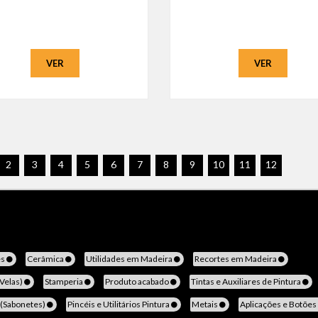
VER
VER
2
3
4
5
6
7
8
9
10
11
12
es
Cerâmica
Utilidades em Madeira
Recortes em Madeira
(Velas)
Stamperia
Produto acabado
Tintas e Auxiliares de Pintura
 (Sabonetes)
Pincéis e Utilitários Pintura
Metais
Aplicações e Botões