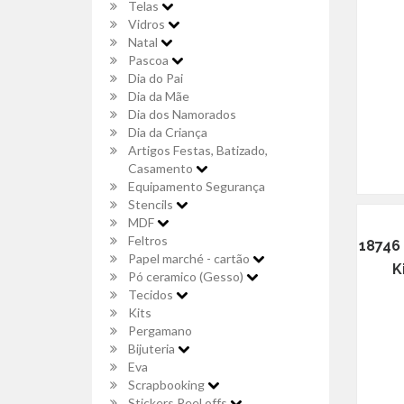
Telas
Vidros
Natal
Pascoa
Dia do Pai
Dia da Mãe
Dia dos Namorados
Dia da Criança
Artigos Festas, Batizado,
Casamento
Equipamento Segurança
Stencils
MDF
Feltros
18746 
Papel marché - cartão
K
Pó ceramico (Gesso)
Tecidos
Kits
Pergamano
Bijuteria
Eva
Scrapbooking
Stickers Peel offs