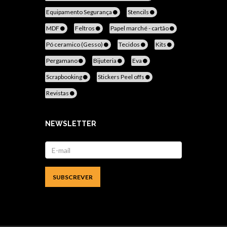
Equipamento Segurança
Stencils
MDF
Feltros
Papel marché - cartão
Pó ceramico (Gesso)
Tecidos
Kits
Pergamano
Bijuteria
Eva
Scrapbooking
Stickers Peel offs
Revistas
NEWSLETTER