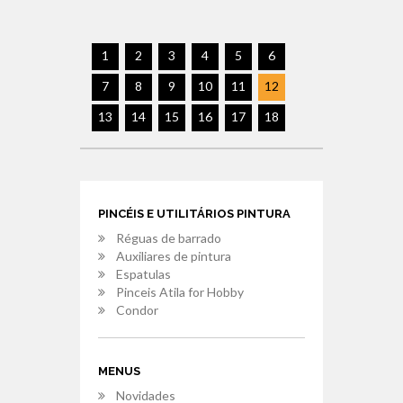
1
2
3
4
5
6
7
8
9
10
11
12
13
14
15
16
17
18
PINCÉIS E UTILITÁRIOS PINTURA
Réguas de barrado
Auxiliares de pintura
Espatulas
Pinceis Atila for Hobby
Condor
MENUS
Novidades