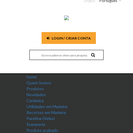
Língua:
Português
LOGIN / CRIAR CONTA
home
Quem Somos
Produtos
Novidades
Cerâmica
Utilidades em Madeira
Recortes em Madeira
Parafina (Velas)
Stamperia
Produto acabado