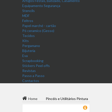
Artigos Festas, Batizado, Casamento
Equipamento Segurança
Stencils
MDF
Feltros
Papel marché - cartão
Pó ceramico (Gesso)
Tecidos
Kits
Pergamano
Bijuteria
Eva
Scrapbooking
Stickers Peel offs
Revistas
Passo a Passo
Contactos
Home
Pincéis e Utilitários Pintura