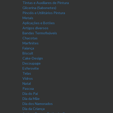
Tintas e Auxiliares de Pintura
Glicerina (Sabonetes)
Pincéis e Utilitários Pintura
Metais
Aplicações e Botões
Artigos diversos
Bandas Termofixáveis
Chacotas
Marfinites
Faiança
Biscuit
Cake-Design
Decoupage
Esferovite
Telas
Vidros
Natal
Pascoa
Dia do Pai
Dia da Mãe
Dia dos Namorados
Dia da Criança