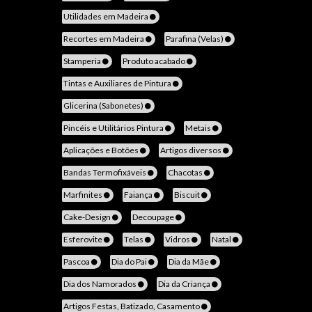
Utilidades em Madeira
Recortes em Madeira
Parafina (Velas)
Stamperia
Produto acabado
Tintas e Auxiliares de Pintura
Glicerina (Sabonetes)
Pincéis e Utilitários Pintura
Metais
Aplicações e Botões
Artigos diversos
Bandas Termofixáveis
Chacotas
Marfinites
Faiança
Biscuit
Cake-Design
Decoupage
Esferovite
Telas
Vidros
Natal
Pascoa
Dia do Pai
Dia da Mãe
Dia dos Namorados
Dia da Criança
Artigos Festas, Batizado, Casamento