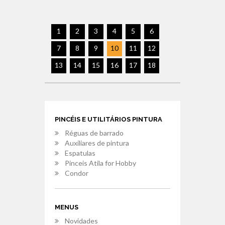
1
2
3
4
5
6
7
8
9
10
11
12
13
14
15
16
17
18
PINCÉIS E UTILITÁRIOS PINTURA
Réguas de barrado
Auxiliares de pintura
Espatulas
Pinceis Atila for Hobby
Condor
MENUS
Novidades