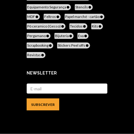
Equipamento Segurança
Stencils
MDF
Feltros
Papel marché - cartão
Pó ceramico (Gesso)
Tecidos
Kits
Pergamano
Bijuteria
Eva
Scrapbooking
Stickers Peel offs
Revistas
NEWSLETTER