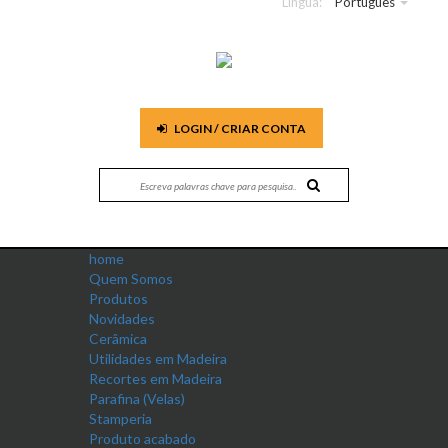
Língua:
Português
LOGIN / CRIAR CONTA
home
Quem Somos
Produtos
Novidades
Cerâmica
Utilidades em Madeira
Recortes em Madeira
Parafina (Velas)
Stamperia
Produto acabado