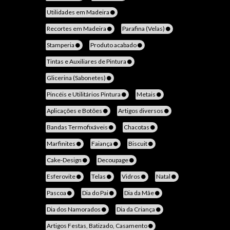
Utilidades em Madeira
Recortes em Madeira
Parafina (Velas)
Stamperia
Produto acabado
Tintas e Auxiliares de Pintura
Glicerina (Sabonetes)
Pincéis e Utilitários Pintura
Metais
Aplicações e Botões
Artigos diversos
Bandas Termofixáveis
Chacotas
Marfinites
Faiança
Biscuit
Cake-Design
Decoupage
Esferovite
Telas
Vidros
Natal
Pascoa
Dia do Pai
Dia da Mãe
Dia dos Namorados
Dia da Criança
Artigos Festas, Batizado, Casamento