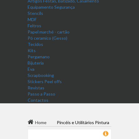
Artigos Festas, Batizado, Casamento
Equipamento Segurança
Stencils
MDF
Feltros
Papel marché - cartão
Pó ceramico (Gesso)
Tecidos
Kits
Pergamano
Bijuteria
Eva
Scrapbooking
Stickers Peel offs
Revistas
Passo a Passo
Contactos
Home
Pincéis e Utilitários Pintura