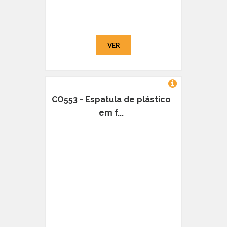
VER
CO553 - Espatula de plástico
em f...