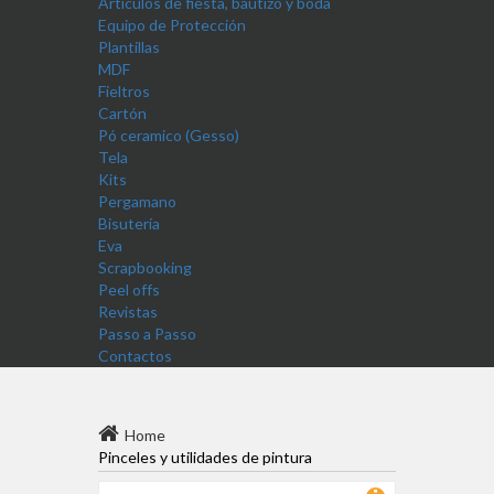
Artículos de fiesta, bautizo y boda
Equipo de Protección
Plantillas
MDF
Fieltros
Cartón
Pó ceramico (Gesso)
Tela
Kits
Pergamano
Bisutería
Eva
Scrapbooking
Peel offs
Revistas
Passo a Passo
Contactos
Home
Pinceles y utilidades de pintura