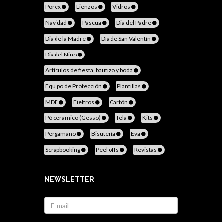
Porex
Lienzos
Vidros
Navidad
Pascua
Dia del Padre
Dia de la Madre
Día de San Valentín
Dia del Niño
Artículos de fiesta, bautizo y boda
Equipo de Protección
Plantillas
MDF
Fieltros
Cartón
Pó ceramico (Gesso)
Tela
Kits
Pergamano
Bisutería
Eva
Scrapbooking
Peel offs
Revistas
NEWSLETTER