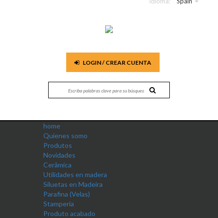
Idioma:
Spain
LOGIN / CREAR CUENTA
home
Quienes somo
Produtos
Novidades
Cerâmica
Utilidades en madera
Siluetas en Madeira
Parafina (Velas)
Stamperia
Produto acabado