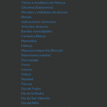
Tintas e Auxiliares de Pintura
Glicerina (Sabonetes)
Pinceles y utilidades de pintura
Metais
Aplicaciones y botones
Articulos diversos
Bandas termofijables
Ceramica Blanca
Marmolina
Faiança
Masa porcelana fria (Biscuit)
Repostería creativa
Decoupage
Porex
Lienzos
Vidros
Navidad
Pascua
Dia del Padre
Dia de la Madre
Día de San Valentín
Dia del Niño