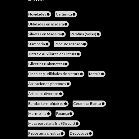
Novidades
Cerâmica
Utilidades en madera
Siluetas en Madeira
Parafina (Velas)
Stamperia
Produto acabado
Tintas e Auxiliares de Pintura
Glicerina (Sabonetes)
Pinceles y utilidades de pintura
Metais
Aplicaciones y botones
Articulos diversos
Bandas termofijables
Ceramica Blanca
Marmolina
Faiança
Masa porcelana fria (Biscuit)
Repostería creativa
Decoupage