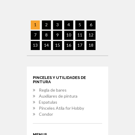
1
2
3
4
5
6
7
8
9
10
11
12
13
14
15
16
17
18
PINCELES Y UTILIDADES DE
PINTURA
Regla de bares
Auxiliares de pintura
Espatulas
Pinceles Atila for Hobby
Condor
MENUS