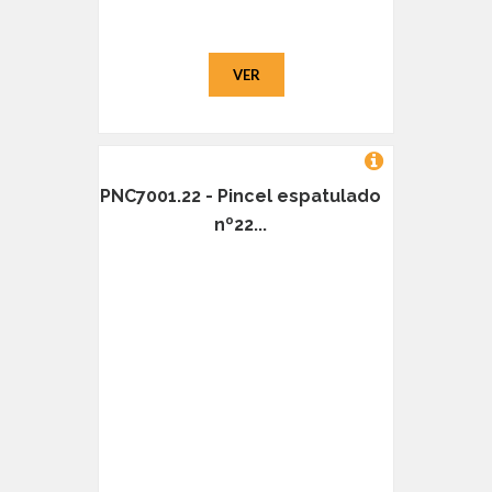
VER
PNC7001.22 - Pincel espatulado
nº22...