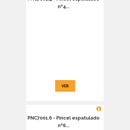
nº4...
VER
PNC7001.6 - Pincel espatulado
nº6...