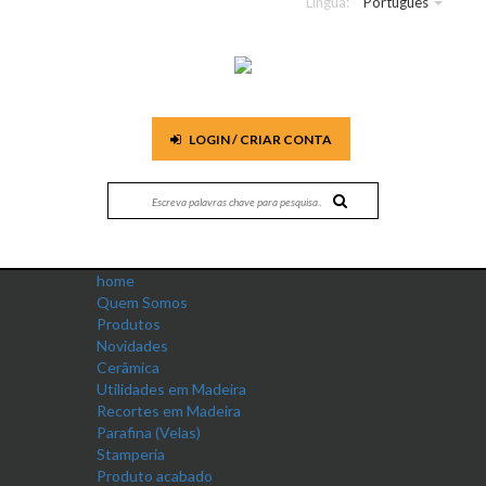
Língua:
Português
LOGIN / CRIAR CONTA
home
Quem Somos
Produtos
Novidades
Cerâmica
Utilidades em Madeira
Recortes em Madeira
Parafina (Velas)
Stamperia
Produto acabado