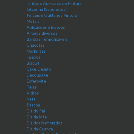
Tintas e Auxiliares de Pintura
Glicerina (Sabonetes)
Pincéis e Utilitários Pintura
Metais
Aplicações e Botões
Artigos diversos
Bandas Termofixáveis
Chacotas
Marfinites
Faiança
Biscuit
Cake-Design
Decoupage
Esferovite
Telas
Vidros
Natal
Pascoa
Dia do Pai
Dia da Mãe
Dia dos Namorados
Dia da Criança