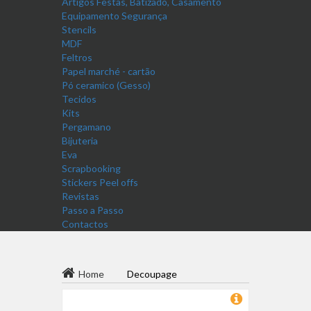
Artigos Festas, Batizado, Casamento
Equipamento Segurança
Stencils
MDF
Feltros
Papel marché - cartão
Pó ceramico (Gesso)
Tecidos
Kits
Pergamano
Bijuteria
Eva
Scrapbooking
Stickers Peel offs
Revistas
Passo a Passo
Contactos
Home
Decoupage