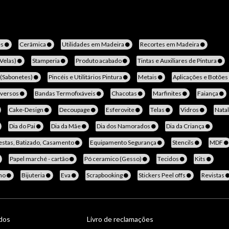
es
Cerâmica
Utilidades em Madeira
Recortes em Madeira
(Velas)
Stamperia
Produto acabado
Tintas e Auxiliares de Pintura
 (Sabonetes)
Pincéis e Utilitários Pintura
Metais
Aplicações e Botões
iversos
Bandas Termofixáveis
Chacotas
Marfinites
Faiança
Cake-Design
Decoupage
Esferovite
Telas
Vidros
Nata
Dia do Pai
Dia da Mãe
Dia dos Namorados
Dia da Criança
estas, Batizado, Casamento
Equipamento Segurança
Stencils
MDF
Papel marché - cartão
Pó ceramico (Gesso)
Tecidos
Kits
no
Bijuteria
Eva
Scrapbooking
Stickers Peel offs
Revistas
ados
Livro de reclamações