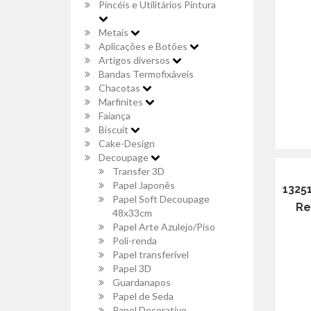
Pincéis e Utilitários Pintura
Metais
Aplicações e Botões
Artigos diversos
Bandas Termofixáveis
Chacotas
Marfinites
Faiança
Biscuit
Cake-Design
Decoupage
Transfer 3D
Papel Japonês
1325
Papel Soft Decoupage
Re
48x33cm
Papel Arte Azulejo/Piso
Poli-renda
Papel transferível
Papel 3D
Guardanapos
Papel de Seda
Papel Decorativo