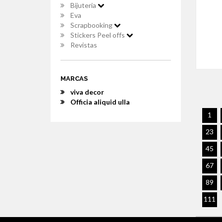
Bijuteria
Eva
Scrapbooking
Stickers Peel offs
Revistas
MARCAS
viva decor
Officia aliquid ulla
1
23
45
67
89
111