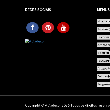
REDES SOCIAIS
MENUS
Novidad
Parafina 
Glicerina
Artigos d
Biscuit
Pascoa
Artigos F
Feltros
Pergama
Copyright ©
Atiladecor
2026 Todos os direitos reserv