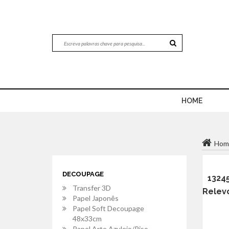
HOME
Hom
DECOUPAGE
1324
Transfer 3D
Relevo
Papel Japonês
Papel Soft Decoupage
48x33cm
Papel Arte Azulejo/Piso