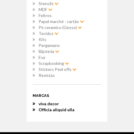
Stencils
MDF
Feltros
Papel marché - cartão
Pó ceramico (Gesso)
Tecidos
Kits
Pergamano
Bijuteria
Eva
Scrapbooking
Stickers Peel offs
Revistas
MARCAS
viva decor
Officia aliquid ulla