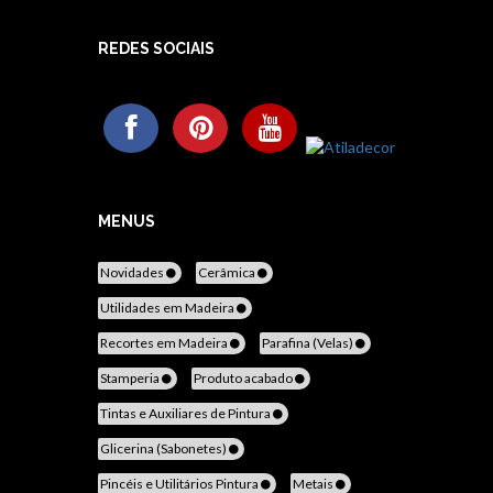
REDES SOCIAIS
MENUS
Novidades
Cerâmica
Utilidades em Madeira
Recortes em Madeira
Parafina (Velas)
Stamperia
Produto acabado
Tintas e Auxiliares de Pintura
Glicerina (Sabonetes)
Pincéis e Utilitários Pintura
Metais