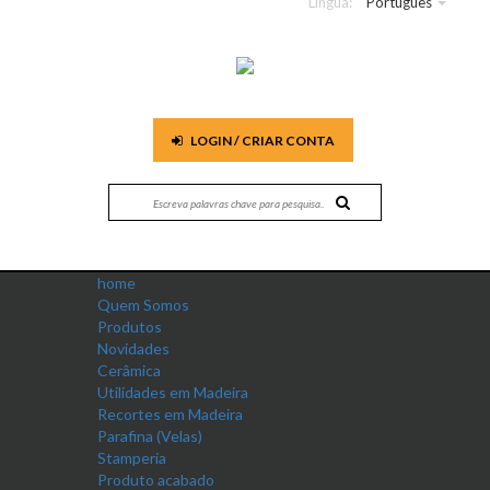
Língua:
Português
LOGIN / CRIAR CONTA
home
Quem Somos
Produtos
Novidades
Cerâmica
Utilidades em Madeira
Recortes em Madeira
Parafina (Velas)
Stamperia
Produto acabado