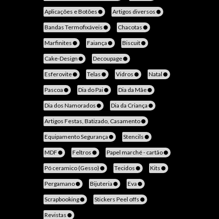
Aplicações e Botões
Artigos diversos
Bandas Termofixáveis
Chacotas
Marfinites
Faiança
Biscuit
Cake-Design
Decoupage
Esferovite
Telas
Vidros
Natal
Pascoa
Dia do Pai
Dia da Mãe
Dia dos Namorados
Dia da Criança
Artigos Festas, Batizado, Casamento
Equipamento Segurança
Stencils
MDF
Feltros
Papel marché - cartão
Pó ceramico (Gesso)
Tecidos
Kits
Pergamano
Bijuteria
Eva
Scrapbooking
Stickers Peel offs
Revistas