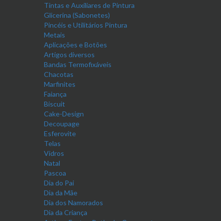
Tintas e Auxiliares de Pintura
Glicerina (Sabonetes)
Pincéis e Utilitários Pintura
Metais
Aplicações e Botões
Artigos diversos
Bandas Termofixáveis
Chacotas
Marfinites
Faiança
Biscuit
Cake-Design
Decoupage
Esferovite
Telas
Vidros
Natal
Pascoa
Dia do Pai
Dia da Mãe
Dia dos Namorados
Dia da Criança