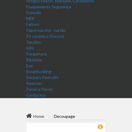
Artigos Festas, Batizado, Casamento
Equipamento Segurança
Stencils
MDF
Feltros
Papel marché - cartão
Pó ceramico (Gesso)
Tecidos
Kits
Pergamano
Bijuteria
Eva
Scrapbooking
Stickers Peel offs
Revistas
Passo a Passo
Contactos
Home
Decoupage