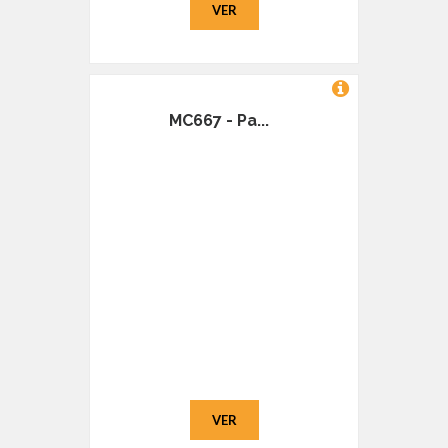
VER
MC667 - Pa...
VER