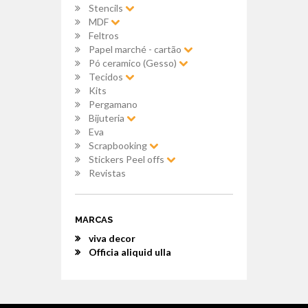
Stencils
MDF
Feltros
Papel marché - cartão
Pó ceramico (Gesso)
Tecidos
Kits
Pergamano
Bijuteria
Eva
Scrapbooking
Stickers Peel offs
Revistas
MARCAS
viva decor
Officia aliquid ulla