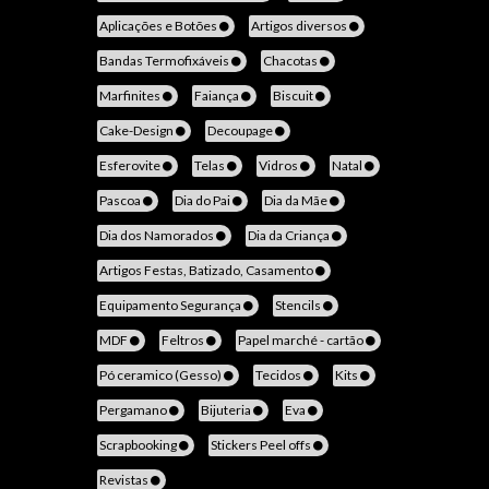
Aplicações e Botões
Artigos diversos
Bandas Termofixáveis
Chacotas
Marfinites
Faiança
Biscuit
Cake-Design
Decoupage
Esferovite
Telas
Vidros
Natal
Pascoa
Dia do Pai
Dia da Mãe
Dia dos Namorados
Dia da Criança
Artigos Festas, Batizado, Casamento
Equipamento Segurança
Stencils
MDF
Feltros
Papel marché - cartão
Pó ceramico (Gesso)
Tecidos
Kits
Pergamano
Bijuteria
Eva
Scrapbooking
Stickers Peel offs
Revistas