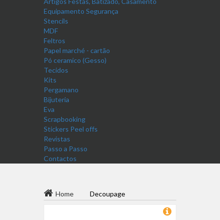
Artigos Festas, Batizado, Casamento
Equipamento Segurança
Stencils
MDF
Feltros
Papel marché - cartão
Pó ceramico (Gesso)
Tecidos
Kits
Pergamano
Bijuteria
Eva
Scrapbooking
Stickers Peel offs
Revistas
Passo a Passo
Contactos
Home
Decoupage