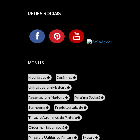
REDES SOCIAIS
MENUS
Novidades
Cerâmica
Utilidades em Madeira
Recortes em Madeira
Parafina (Velas)
Stamperia
Produto acabado
Tintas e Auxiliares de Pintura
Glicerina (Sabonetes)
Pincéis e Utilitários Pintura
Metais