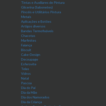
Tintas e Auxiliares de Pintura
Glicerina (Sabonetes)
Pincéis e Utilitários Pintura
Metais
Aplicações e Botões
Artigos diversos
Bandas Termofixáveis
Chacotas
Marfinites
Faiança
Biscuit
Cake-Design
Decoupage
Esferovite
Telas
Vidros
Natal
Pascoa
Dia do Pai
Dia da Mãe
Dia dos Namorados
Dia da Criança