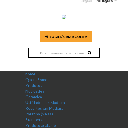
Língua:
Português
LOGIN / CRIAR CONTA
home
Quem Somos
Produtos
Novidades
Cerâmica
Utilidades em Madeira
Recortes em Madeira
Parafina (Velas)
Stamperia
Produto acabado