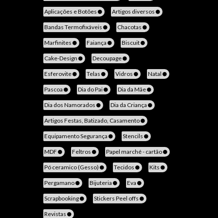
Aplicações e Botões
Artigos diversos
Bandas Termofixáveis
Chacotas
Marfinites
Faiança
Biscuit
Cake-Design
Decoupage
Esferovite
Telas
Vidros
Natal
Pascoa
Dia do Pai
Dia da Mãe
Dia dos Namorados
Dia da Criança
Artigos Festas, Batizado, Casamento
Equipamento Segurança
Stencils
MDF
Feltros
Papel marché - cartão
Pó ceramico (Gesso)
Tecidos
Kits
Pergamano
Bijuteria
Eva
Scrapbooking
Stickers Peel offs
Revistas