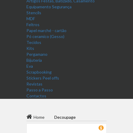
Artigos Festas, Batizado, Casamento
Equipamento Segurança
Stencils
MDF
Feltros
Papel marché - cartão
Pó ceramico (Gesso)
Tecidos
Kits
Pergamano
Bijuteria
Eva
Scrapbooking
Stickers Peel offs
Revistas
Passo a Passo
Contactos
Home
Decoupage