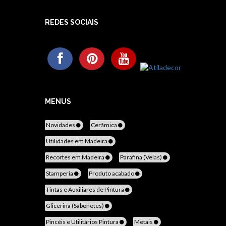
REDES SOCIAIS
MENUS
Novidades
Cerâmica
Utilidades em Madeira
Recortes em Madeira
Parafina (Velas)
Stamperia
Produto acabado
Tintas e Auxiliares de Pintura
Glicerina (Sabonetes)
Pincéis e Utilitários Pintura
Metais