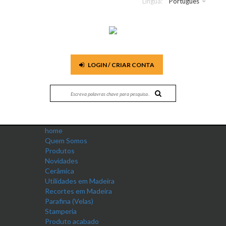
Língua:
Português
LOGIN / CRIAR CONTA
home
Quem Somos
Produtos
Novidades
Cerâmica
Utilidades em Madeira
Recortes em Madeira
Parafina (Velas)
Stamperia
Produto acabado