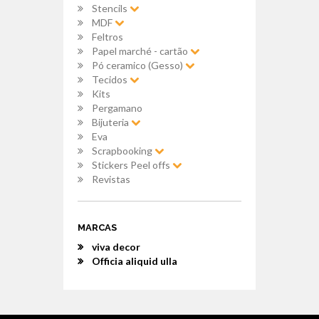
Stencils
MDF
Feltros
Papel marché - cartão
Pó ceramico (Gesso)
Tecidos
Kits
Pergamano
Bijuteria
Eva
Scrapbooking
Stickers Peel offs
Revistas
MARCAS
viva decor
Officia aliquid ulla