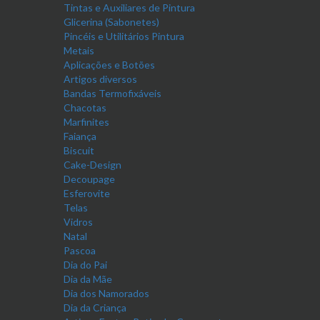
Tintas e Auxiliares de Pintura
Glicerina (Sabonetes)
Pincéis e Utilitários Pintura
Metais
Aplicações e Botões
Artigos diversos
Bandas Termofixáveis
Chacotas
Marfinites
Faiança
Biscuit
Cake-Design
Decoupage
Esferovite
Telas
Vidros
Natal
Pascoa
Dia do Pai
Dia da Mãe
Dia dos Namorados
Dia da Criança