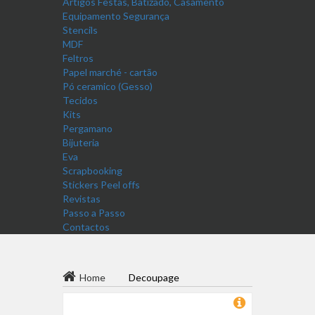
Artigos Festas, Batizado, Casamento
Equipamento Segurança
Stencils
MDF
Feltros
Papel marché - cartão
Pó ceramico (Gesso)
Tecidos
Kits
Pergamano
Bijuteria
Eva
Scrapbooking
Stickers Peel offs
Revistas
Passo a Passo
Contactos
Home
Decoupage