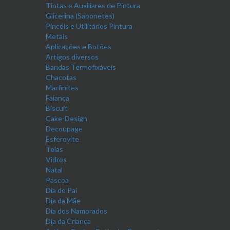
Tintas e Auxiliares de Pintura
Glicerina (Sabonetes)
Pincéis e Utilitários Pintura
Metais
Aplicações e Botões
Artigos diversos
Bandas Termofixáveis
Chacotas
Marfinites
Faiança
Biscuit
Cake-Design
Decoupage
Esferovite
Telas
Vidros
Natal
Pascoa
Dia do Pai
Dia da Mãe
Dia dos Namorados
Dia da Criança