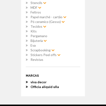
Stencils
MDF
Feltros
Papel marché - cartão
Pó ceramico (Gesso)
Tecidos
Kits
Pergamano
Bijuteria
Eva
Scrapbooking
Stickers Peel offs
Revistas
MARCAS
viva decor
Officia aliquid ulla