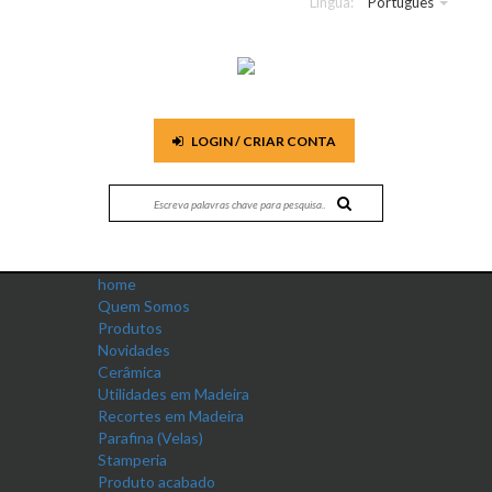
Língua:
Português
LOGIN / CRIAR CONTA
home
Quem Somos
Produtos
Novidades
Cerâmica
Utilidades em Madeira
Recortes em Madeira
Parafina (Velas)
Stamperia
Produto acabado