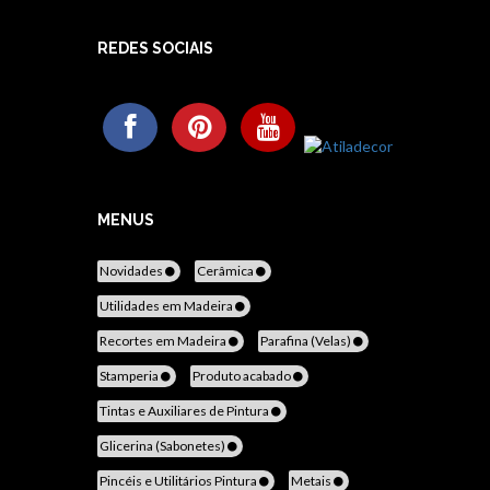
REDES SOCIAIS
MENUS
Novidades
Cerâmica
Utilidades em Madeira
Recortes em Madeira
Parafina (Velas)
Stamperia
Produto acabado
Tintas e Auxiliares de Pintura
Glicerina (Sabonetes)
Pincéis e Utilitários Pintura
Metais