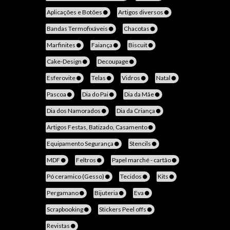
Aplicações e Botões
Artigos diversos
Bandas Termofixáveis
Chacotas
Marfinites
Faiança
Biscuit
Cake-Design
Decoupage
Esferovite
Telas
Vidros
Natal
Pascoa
Dia do Pai
Dia da Mãe
Dia dos Namorados
Dia da Criança
Artigos Festas, Batizado, Casamento
Equipamento Segurança
Stencils
MDF
Feltros
Papel marché - cartão
Pó ceramico (Gesso)
Tecidos
Kits
Pergamano
Bijuteria
Eva
Scrapbooking
Stickers Peel offs
Revistas