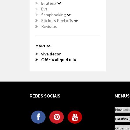
Bijuteria
Eva
Scrapbooking
Stickers Peel offs
Revistas
MARCAS
viva decor
Officia aliquid ulla
REDES SOCIAIS
MENUS
Novidad
Parafina 
Glicerina