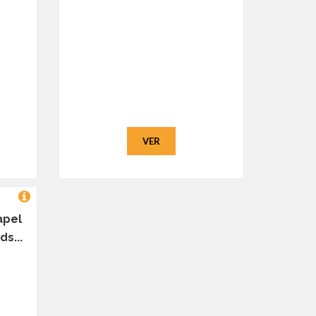
VER
apel
ds...