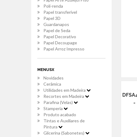
Poli-renda
Papel transferível
Papel 3D
Guardanapos
Papel de Seda
Papel Decorativo
Papel Decoupage
Papel Arroz Impresso
MENUSX
Novidades
Cerâmica
Utilidades em Madeira
DFSA4
Recortes em Madeira
Parafina (Velas)
-
Stamperia
Produto acabado
Tintas e Auxiliares de
Pintura
Glicerina (Sabonetes)