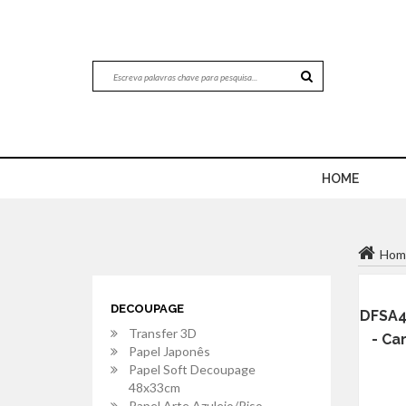
HOME
Hom
DECOUPAGE
DFSA4
Transfer 3D
- Ca
Papel Japonês
Papel Soft Decoupage
48x33cm
Papel Arte Azulejo/Piso