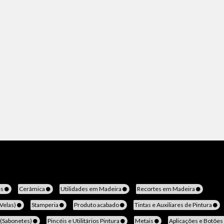
es
Cerâmica
Utilidades em Madeira
Recortes em Madeira
(Velas)
Stamperia
Produto acabado
Tintas e Auxiliares de Pintura
 (Sabonetes)
Pincéis e Utilitários Pintura
Metais
Aplicações e Botões