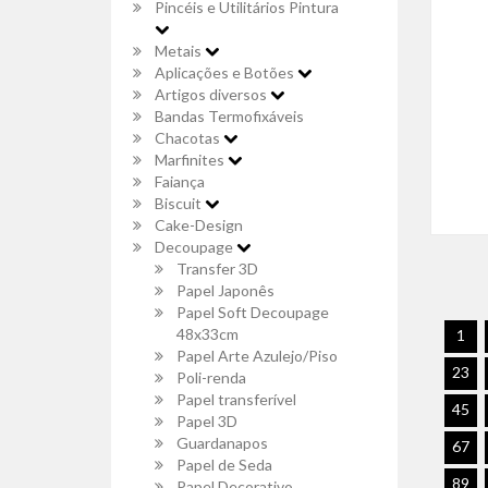
Pincéis e Utilitários Pintura
Metais
Aplicações e Botões
Artigos diversos
Bandas Termofixáveis
Chacotas
Marfinites
Faiança
Biscuit
Cake-Design
Decoupage
Transfer 3D
Papel Japonês
Papel Soft Decoupage
48x33cm
1
Papel Arte Azulejo/Piso
23
Poli-renda
Papel transferível
45
Papel 3D
Guardanapos
67
Papel de Seda
89
Papel Decorativo