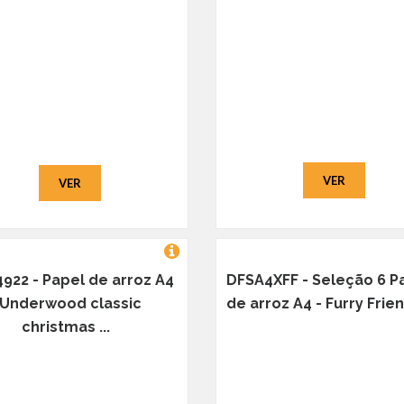
VER
VER
922 - Papel de arroz A4
DFSA4XFF - Seleção 6 P
 Underwood classic
de arroz A4 - Furry Frien
christmas ...