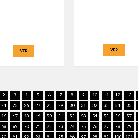
VER
VER
2
3
4
5
6
7
8
9
10
11
12
13
24
25
26
27
28
29
30
31
32
33
34
35
46
47
48
49
50
51
52
53
54
55
56
57
68
69
70
71
72
73
74
75
76
77
78
79
90
91
92
93
94
95
96
97
98
99
100
101