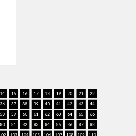
14
15
16
17
18
19
20
21
22
36
37
38
39
40
41
42
43
44
58
59
60
61
62
63
64
65
66
80
81
82
83
84
85
86
87
88
102
103
104
105
106
107
108
109
110