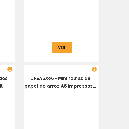
VER
ndos
DFSA6X06 - Mini folhas de
ll
papel de arroz A6 impressas...