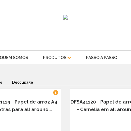
QUEM SOMOS
PRODUTOS
PASSO A PASSO
e
Decoupage
1119 - Papel de arroz A4
DFSA41120 - Papel de arr
tras para all around...
- Camélia em all around