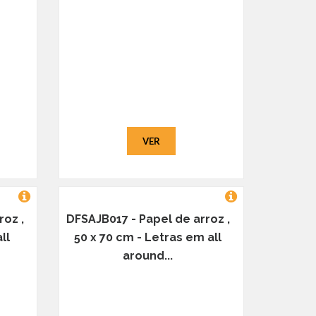
VER
roz ,
DFSAJB017 - Papel de arroz ,
ll
50 x 70 cm - Letras em all
around...