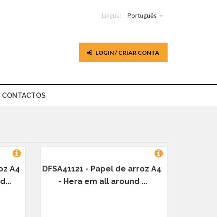
Língua:
Português
LOGIN / CRIAR CONTA
CONTACTOS
oz A4
DFSA41121 - Papel de arroz A4
...
- Hera em all around ...