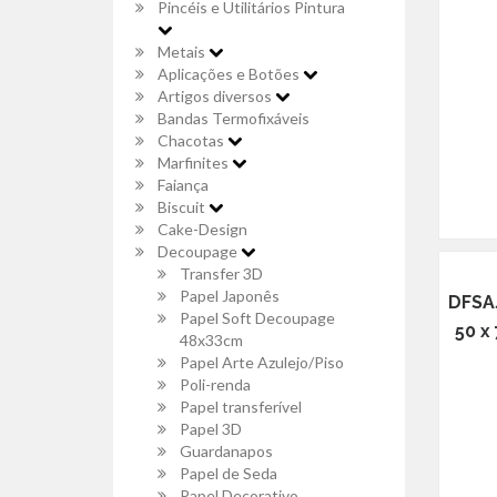
Pincéis e Utilitários Pintura
Metais
Aplicações e Botões
Artigos diversos
Bandas Termofixáveis
Chacotas
Marfinites
Faiança
Biscuit
Cake-Design
Decoupage
Transfer 3D
Papel Japonês
DFSAJ
Papel Soft Decoupage
50 x
48x33cm
Papel Arte Azulejo/Piso
Poli-renda
Papel transferível
Papel 3D
Guardanapos
Papel de Seda
Papel Decorativo