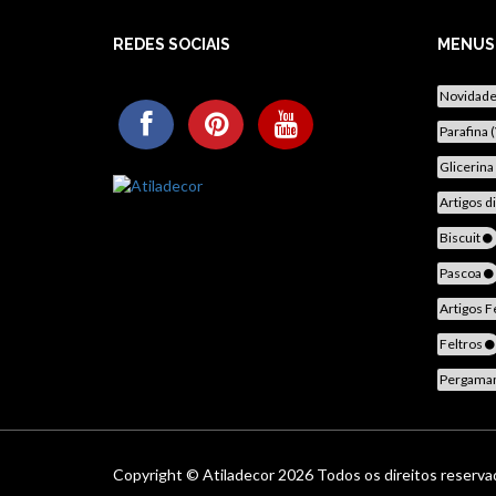
REDES SOCIAIS
MENUS
Novidad
Parafina 
Glicerina
Artigos d
Biscuit
Pascoa
Artigos F
Feltros
Pergama
Copyright ©
Atiladecor
2026 Todos os direitos reserv