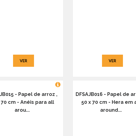
VER
VER
B015 - Papel de arroz ,
DFSAJB016 - Papel de ar
 70 cm - Anéis para all
50 x 70 cm - Hera em a
arou...
around...