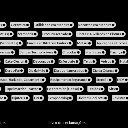
es
Cerâmica
Utilidades em Madeira
Recortes em Madeira
(Velas)
Stamperia
Produto acabado
Tintas e Auxiliares de Pintura
 (Sabonetes)
Pincéis e Utilitários Pintura
Metais
Aplicações e Botões
iversos
Bandas Termofixáveis
Chacotas
Marfinites
Faiança
Cake-Design
Decoupage
Esferovite
Telas
Vidros
Nata
Dia do Pai
Dia da Mãe
Dia dos Namorados
Dia da Criança
estas, Batizado, Casamento
Equipamento Segurança
Stencils
MDF
Papel marché - cartão
Pó ceramico (Gesso)
Tecidos
Kits
no
Bijuteria
Eva
Scrapbooking
Stickers Peel offs
Revistas
ados
Livro de reclamações