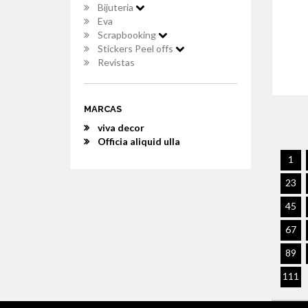
Bijuteria
Eva
Scrapbooking
Stickers Peel offs
Revistas
MARCAS
viva decor
Officia aliquid ulla
1
23
45
67
89
111