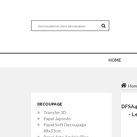
HOME
Hom
DECOUPAGE
DFSA4
Transfer 3D
- Le
Papel Japonês
Papel Soft Decoupage
48x33cm
Papel Arte Azulejo/Piso