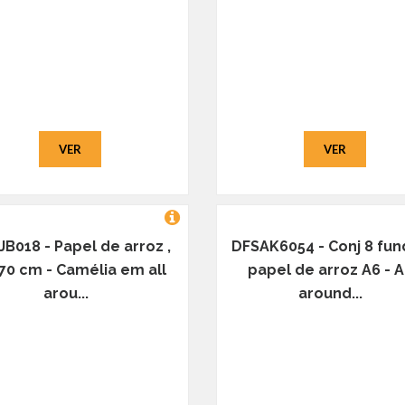
VER
VER
B018 - Papel de arroz ,
DFSAK6054 - Conj 8 fu
 70 cm - Camélia em all
papel de arroz A6 - A
arou...
around...