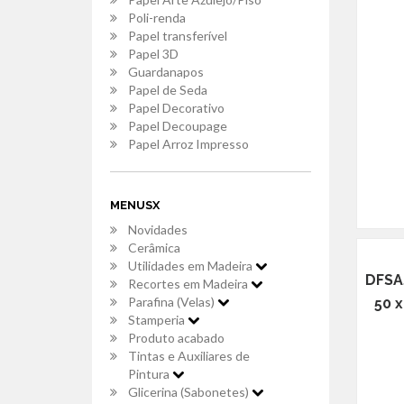
Poli-renda
Papel transferível
Papel 3D
Guardanapos
Papel de Seda
Papel Decorativo
Papel Decoupage
Papel Arroz Impresso
MENUSX
Novidades
Cerâmica
Utilidades em Madeira
DFSAJ
Recortes em Madeira
Parafina (Velas)
50 x
Stamperia
Produto acabado
Tintas e Auxiliares de
Pintura
Glicerina (Sabonetes)