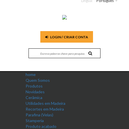
Língua:
Português
LOGIN / CRIAR CONTA
home
Quem Somos
Produtos
Novidades
Cerâmica
Utilidades em Madeira
Recortes em Madeira
Parafina (Velas)
Stamperia
Produto acabado