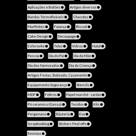
Aplicações e Botões
Artigos diversos
Bandas Termofixáveis
Chacotas
Marfinites
Faiança
Biscuit
Cake-Design
Decoupage
Esferovite
Telas
Vidros
Natal
Pascoa
Dia do Pai
Dia da Mãe
Dia dos Namorados
Dia da Criança
Artigos Festas, Batizado, Casamento
Equipamento Segurança
Stencils
MDF
Feltros
Papel marché - cartão
Pó ceramico (Gesso)
Tecidos
Kits
Pergamano
Bijuteria
Eva
Scrapbooking
Stickers Peel offs
Revistas