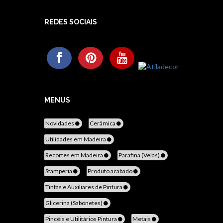
REDES SOCIAIS
MENUS
Novidades
Cerâmica
Utilidades em Madeira
Recortes em Madeira
Parafina (Velas)
Stamperia
Produto acabado
Tintas e Auxiliares de Pintura
Glicerina (Sabonetes)
Pincéis e Utilitários Pintura
Metais