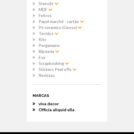
Stencils
MDF
Feltros
Papel marché - cartão
Pó ceramico (Gesso)
Tecidos
Kits
Pergamano
Bijuteria
Eva
Scrapbooking
Stickers Peel offs
Revistas
MARCAS
viva decor
Officia aliquid ulla