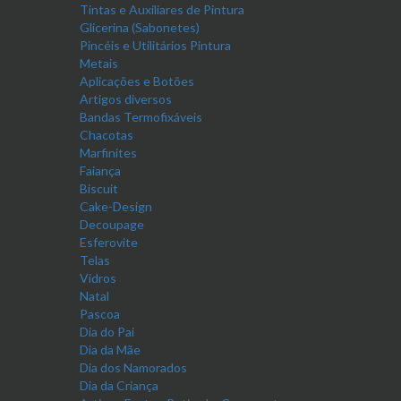
Tintas e Auxiliares de Pintura
Glicerina (Sabonetes)
Pincéis e Utilitários Pintura
Metais
Aplicações e Botões
Artigos diversos
Bandas Termofixáveis
Chacotas
Marfinites
Faiança
Biscuit
Cake-Design
Decoupage
Esferovite
Telas
Vidros
Natal
Pascoa
Dia do Pai
Dia da Mãe
Dia dos Namorados
Dia da Criança