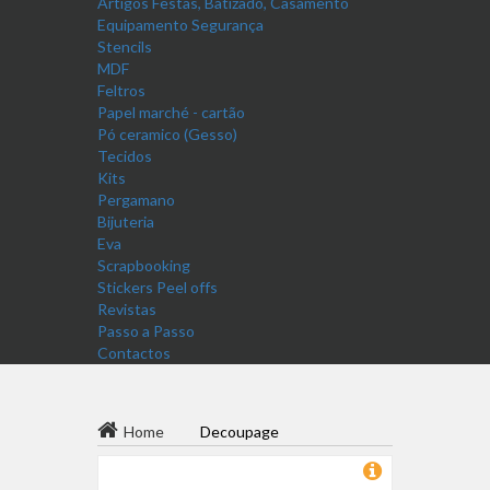
Artigos Festas, Batizado, Casamento
Equipamento Segurança
Stencils
MDF
Feltros
Papel marché - cartão
Pó ceramico (Gesso)
Tecidos
Kits
Pergamano
Bijuteria
Eva
Scrapbooking
Stickers Peel offs
Revistas
Passo a Passo
Contactos
Home
Decoupage