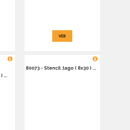
VER
80073 - Stencil ;lago ( 8x30 ) ...
 ...