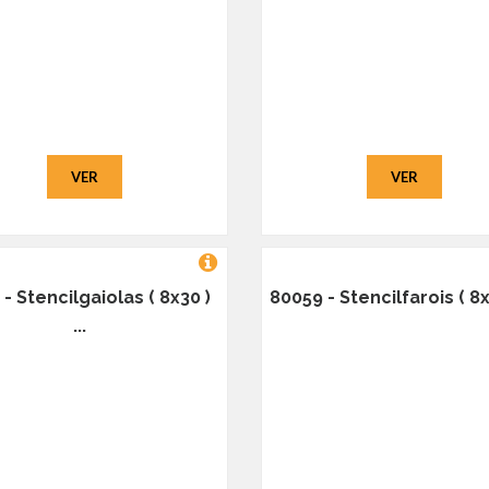
VER
VER
- Stencilgaiolas ( 8x30 )
80059 - Stencilfarois ( 8x3
...