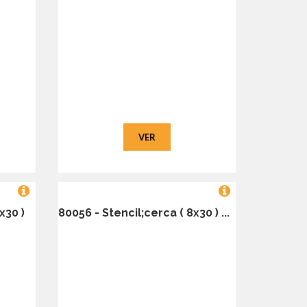
VER
x30 )
80056 - Stencil;cerca ( 8x30 ) ...