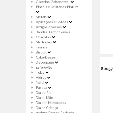
Glicerina (Sabonetes)
Pincéis e Utilitários Pintura
Metais
Aplicações e Botões
Artigos diversos
Bandas Termofixáveis
Chacotas
Marfinites
Faiança
Biscuit
Cake-Design
Decoupage
Esferovite
80057 
Telas
Vidros
Natal
Pascoa
Dia do Pai
Dia da Mãe
Dia dos Namorados
Dia da Criança
Artigos Festas, Batizado,