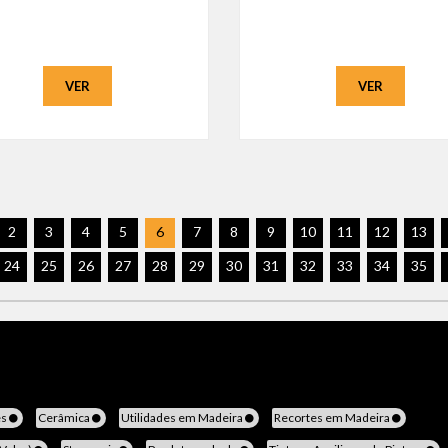
VER
VER
2
3
4
5
6
7
8
9
10
11
12
13
24
25
26
27
28
29
30
31
32
33
34
35
es
Cerâmica
Utilidades em Madeira
Recortes em Madeira