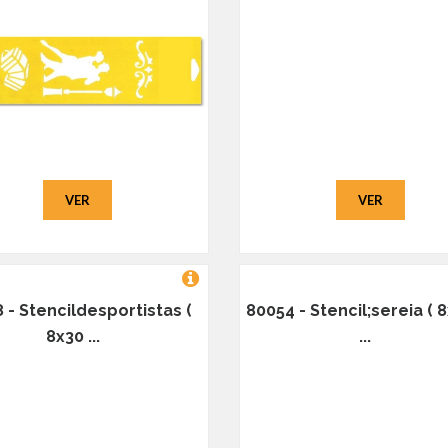
VER
VER
 - Stencildesportistas (
80054 - Stencil;sereia ( 8
8x30 ...
...