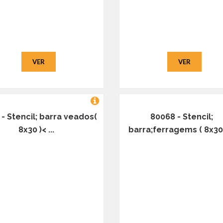
VER
VER
- Stencil; barra veados(
80068 - Stencil;
8x30 )< ...
barra;ferragems ( 8x30 )