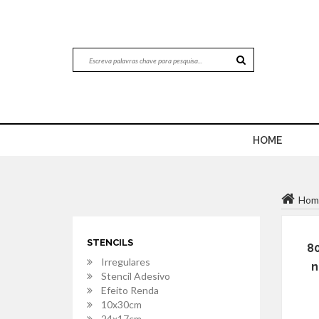
HOME
Hom
STENCILS
80
Irregulares
n
Stencil Adesivo
Efeito Renda
10x30cm
24x17cm