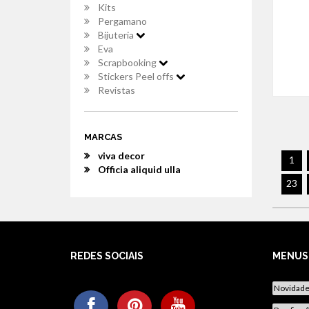
Kits
Pergamano
Bijuteria
Eva
Scrapbooking
Stickers Peel offs
Revistas
MARCAS
viva decor
1
Officia aliquid ulla
23
REDES SOCIAIS
MENUS
Novidad