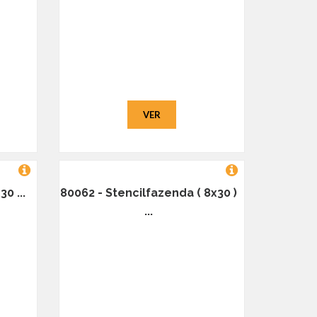
VER
0 ...
80062 - Stencilfazenda ( 8x30 )
...