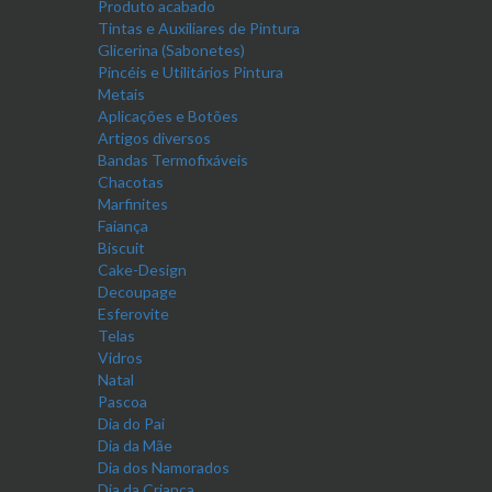
Produto acabado
Tintas e Auxiliares de Pintura
Glicerina (Sabonetes)
Pincéis e Utilitários Pintura
Metais
Aplicações e Botões
Artigos diversos
Bandas Termofixáveis
Chacotas
Marfinites
Faiança
Biscuit
Cake-Design
Decoupage
Esferovite
Telas
Vidros
Natal
Pascoa
Dia do Pai
Dia da Mãe
Dia dos Namorados
Dia da Criança