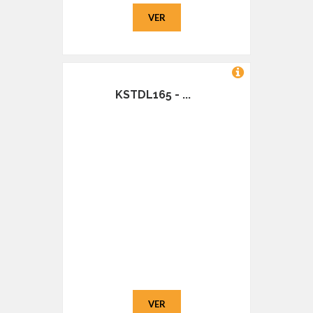
VER
KSTDL165 - ...
VER