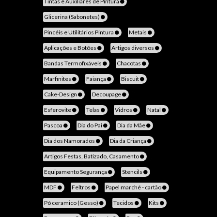
Tintas e Auxiliares de Pintura
Glicerina (Sabonetes)
Pincéis e Utilitários Pintura
Metais
Aplicações e Botões
Artigos diversos
Bandas Termofixáveis
Chacotas
Marfinites
Faiança
Biscuit
Cake-Design
Decoupage
Esferovite
Telas
Vidros
Natal
Pascoa
Dia do Pai
Dia da Mãe
Dia dos Namorados
Dia da Criança
Artigos Festas, Batizado, Casamento
Equipamento Segurança
Stencils
MDF
Feltros
Papel marché - cartão
Pó ceramico (Gesso)
Tecidos
Kits