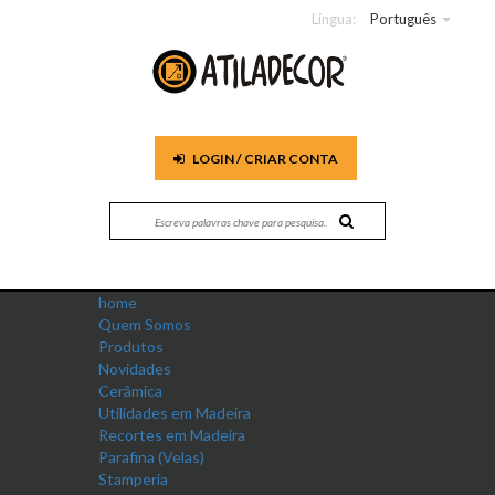
Língua:
Português
LOGIN / CRIAR CONTA
home
Quem Somos
Produtos
Novidades
Cerâmica
Utilidades em Madeira
Recortes em Madeira
Parafina (Velas)
Stamperia