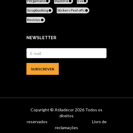
Pergamano
Bijuteria
Eva
Scrapbooking
Stickers Peel offs
Revistas
NEWSLETTER
Copyright ©
Atiladecor
2026 Todos os
direitos
reservados
Livro de
reclamações