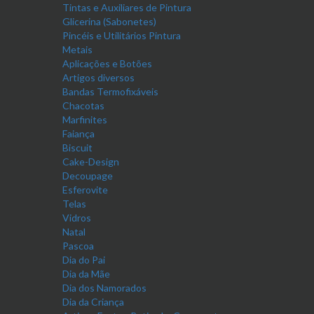
Tintas e Auxiliares de Pintura
Glicerina (Sabonetes)
Pincéis e Utilitários Pintura
Metais
Aplicações e Botões
Artigos diversos
Bandas Termofixáveis
Chacotas
Marfinites
Faiança
Biscuit
Cake-Design
Decoupage
Esferovite
Telas
Vidros
Natal
Pascoa
Dia do Pai
Dia da Mãe
Dia dos Namorados
Dia da Criança