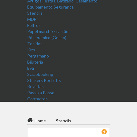
Artigos Festas, Batizado, Casamento
Equipamento Segurança
Stencils
MDF
Feltros
Papel marché - cartão
Pó ceramico (Gesso)
Tecidos
Kits
Pergamano
Bijuteria
Eva
Scrapbooking
Stickers Peel offs
Revistas
Passo a Passo
Contactos
Home
Stencils