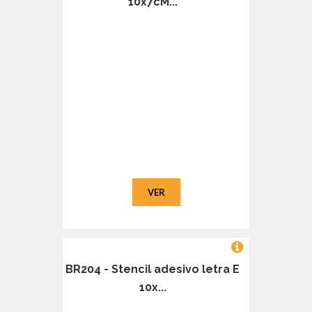
10x7cM...
VER
BR204 - Stencil adesivo letra E
10x...