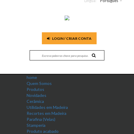
Língua:
Português
LOGIN / CRIAR CONTA
home
Quem Somos
Produtos
Novidades
Cerâmica
Utilidades em Madeira
Recortes em Madeira
Parafina (Velas)
Stamperia
Produto acabado