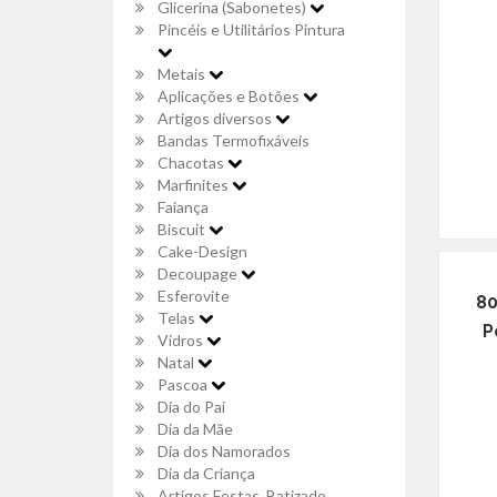
Glicerina (Sabonetes)
Pincéis e Utilitários Pintura
Metais
Aplicações e Botões
Artigos diversos
Bandas Termofixáveis
Chacotas
Marfinites
Faiança
Biscuit
Cake-Design
Decoupage
Esferovite
80
Telas
P
Vidros
Natal
Pascoa
Dia do Pai
Dia da Mãe
Dia dos Namorados
Dia da Criança
Artigos Festas, Batizado,