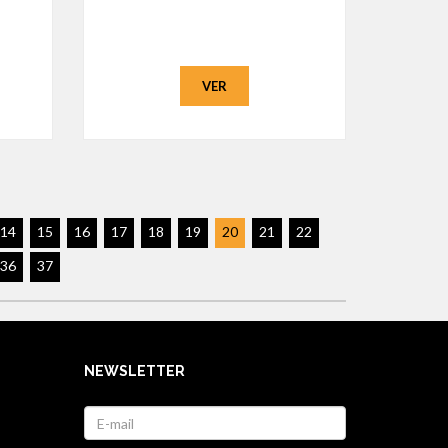
VER
14
15
16
17
18
19
20
21
22
36
37
NEWSLETTER