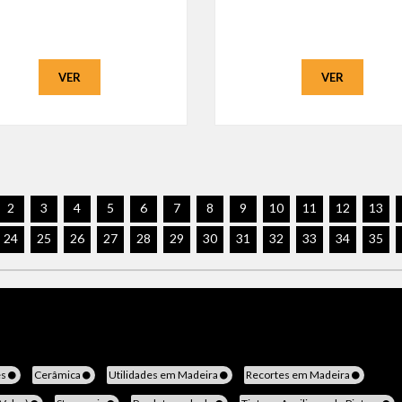
VER
VER
2
3
4
5
6
7
8
9
10
11
12
13
24
25
26
27
28
29
30
31
32
33
34
35
es
Cerâmica
Utilidades em Madeira
Recortes em Madeira