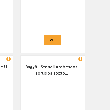
VER
e U...
80538 - Stencil Arabescos
sortidos 20x30...