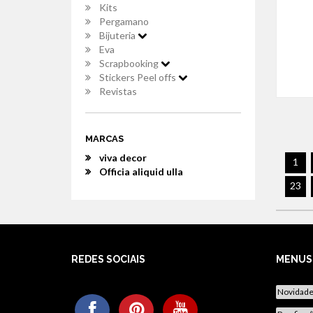
Kits
Pergamano
Bijuteria
Eva
Scrapbooking
Stickers Peel offs
Revistas
MARCAS
viva decor
1
Officia aliquid ulla
23
REDES SOCIAIS
MENUS
Novidad