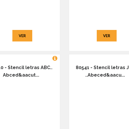
VER
VER
0 - Stencil letras ABC..
80541 - Stencil letras 
Abced&aacut...
..Abeced&aacu...