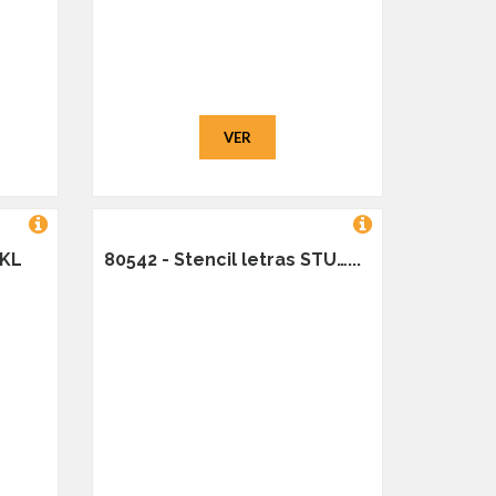
VER
JKL
80542 - Stencil letras STU…...