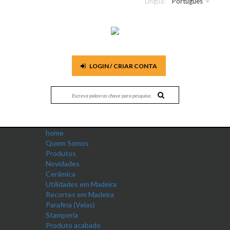
Língua:
Português
LOGIN / CRIAR CONTA
home
Quem Somos
Produtos
Novidades
Cerâmica
Utilidades em Madeira
Recortes em Madeira
Parafina (Velas)
Stamperia
Produto acabado