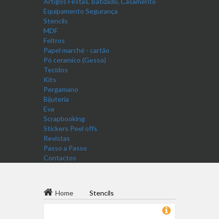
Artigos Festas, Batizado, Casamento
Equipamento Segurança
Stencils
MDF
Feltros
Papel marché - cartão
Pó ceramico (Gesso)
Tecidos
Kits
Pergamano
Bijuteria
Eva
Scrapbooking
Stickers Peel offs
Revistas
Passo a Passo
Contactos
Home
Stencils