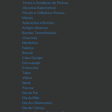
Tintas e Auxiliares de Pintura
Glicerina (Sabonetes)
Pincéis e Utilitários Pintura
Metais
Aplicações e Botões
Artigos diversos
Bandas Termofixáveis
Chacotas
Marfinites
Faiança
Biscuit
Cake-Design
Decoupage
Esferovite
Telas
Vidros
Natal
Pascoa
Dia do Pai
Dia da Mãe
Dia dos Namorados
Dia da Criança