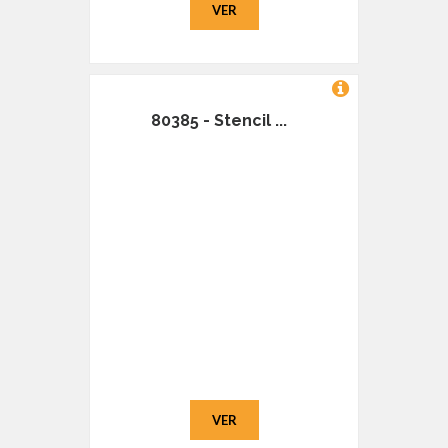
VER
80385 - Stencil ...
VER