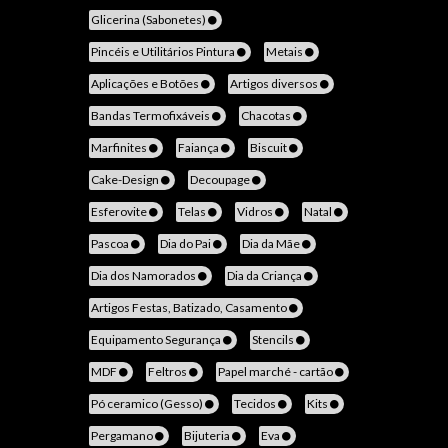
Glicerina (Sabonetes)
Pincéis e Utilitários Pintura
Metais
Aplicações e Botões
Artigos diversos
Bandas Termofixáveis
Chacotas
Marfinites
Faiança
Biscuit
Cake-Design
Decoupage
Esferovite
Telas
Vidros
Natal
Pascoa
Dia do Pai
Dia da Mãe
Dia dos Namorados
Dia da Criança
Artigos Festas, Batizado, Casamento
Equipamento Segurança
Stencils
MDF
Feltros
Papel marché - cartão
Pó ceramico (Gesso)
Tecidos
Kits
Pergamano
Bijuteria
Eva