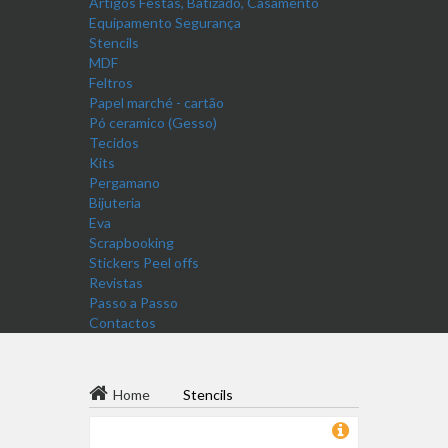
Artigos Festas, Batizado, Casamento
Equipamento Segurança
Stencils
MDF
Feltros
Papel marché - cartão
Pó ceramico (Gesso)
Tecidos
Kits
Pergamano
Bijuteria
Eva
Scrapbooking
Stickers Peel offs
Revistas
Passo a Passo
Contactos
Home
Stencils