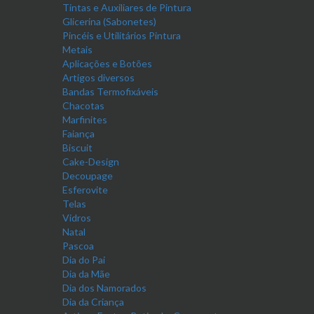
Tintas e Auxiliares de Pintura
Glicerina (Sabonetes)
Pincéis e Utilitários Pintura
Metais
Aplicações e Botões
Artigos diversos
Bandas Termofixáveis
Chacotas
Marfinites
Faiança
Biscuit
Cake-Design
Decoupage
Esferovite
Telas
Vidros
Natal
Pascoa
Dia do Pai
Dia da Mãe
Dia dos Namorados
Dia da Criança