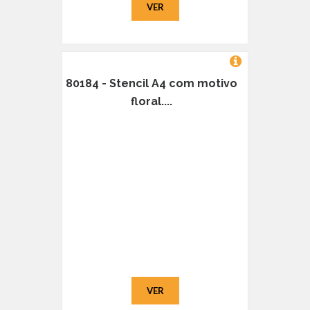
VER
80184 - Stencil A4 com motivo
floral....
VER