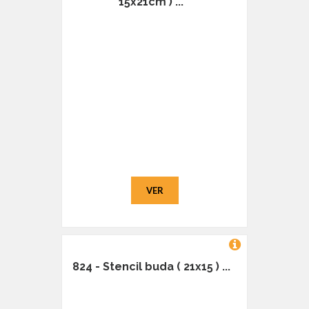
15x21cm ) ...
VER
824 - Stencil buda ( 21x15 ) ...