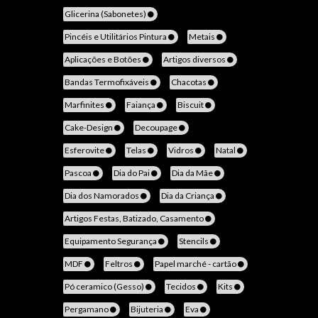
Glicerina (Sabonetes)
Pincéis e Utilitários Pintura
Metais
Aplicações e Botões
Artigos diversos
Bandas Termofixáveis
Chacotas
Marfinites
Faiança
Biscuit
Cake-Design
Decoupage
Esferovite
Telas
Vidros
Natal
Pascoa
Dia do Pai
Dia da Mãe
Dia dos Namorados
Dia da Criança
Artigos Festas, Batizado, Casamento
Equipamento Segurança
Stencils
MDF
Feltros
Papel marché - cartão
Pó ceramico (Gesso)
Tecidos
Kits
Pergamano
Bijuteria
Eva