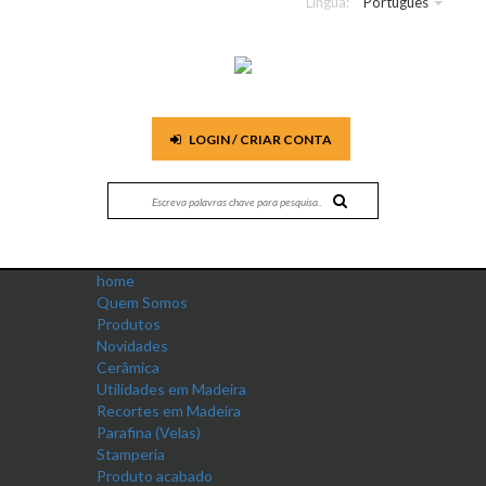
Língua:
Português
LOGIN / CRIAR CONTA
home
Quem Somos
Produtos
Novidades
Cerâmica
Utilidades em Madeira
Recortes em Madeira
Parafina (Velas)
Stamperia
Produto acabado