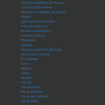
Tintas e Auxiliares de Pintura
Glicerina (Sabonetes)
Pinceles y utilidades de pintura
Metais
Aplicaciones y botones
Articulos diversos
Bandas termofijables
Ceramica Blanca
Marmolina
Faiança
Masa porcelana fria (Biscuit)
Repostería creativa
Decoupage
Porex
Lienzos
Vidros
Navidad
Pascua
Dia del Padre
Dia de la Madre
Día de San Valentín
Dia del Niño