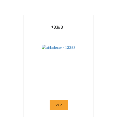
13353
VER