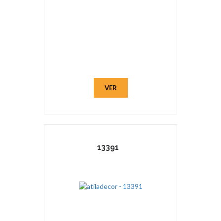
VER
13391