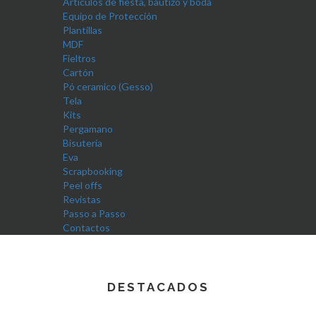
Artículos de fiesta, bautizo y boda
Equipo de Protección
Plantillas
MDF
Fieltros
Cartón
Pó ceramico (Gesso)
Tela
Kits
Pergamano
Bisutería
Eva
Scrapbooking
Peel offs
Revistas
Passo a Passo
Contactos
DESTACADOS