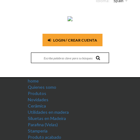
Idioma:
Spain
LOGIN / CREAR CUENTA
home
Quienes somo
Produtos
Novidades
Cerâmica
Utilidades en madera
Siluetas en Madeira
Parafina (Velas)
Stamperia
Produto acabado