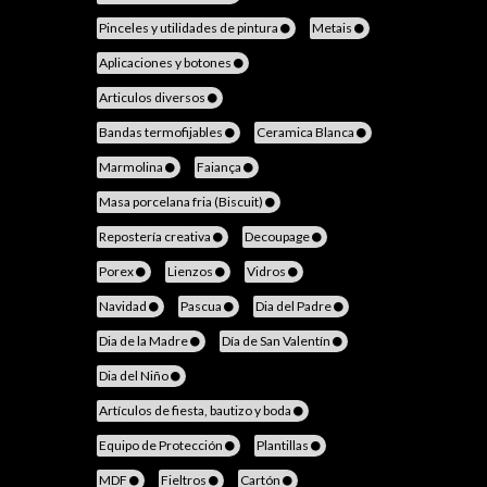
Pinceles y utilidades de pintura
Metais
Aplicaciones y botones
Articulos diversos
Bandas termofijables
Ceramica Blanca
Marmolina
Faiança
Masa porcelana fria (Biscuit)
Repostería creativa
Decoupage
Porex
Lienzos
Vidros
Navidad
Pascua
Dia del Padre
Dia de la Madre
Día de San Valentín
Dia del Niño
Artículos de fiesta, bautizo y boda
Equipo de Protección
Plantillas
MDF
Fieltros
Cartón