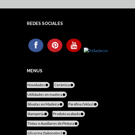
REDES SOCIALES
MENUS
Novidades
Cerâmica
Utilidades en madera
Siluetas en Madeira
Parafina (Velas)
Stamperia
Produto acabado
Tintas e Auxiliares de Pintura
Glicerina (Sabonetes)