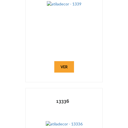
VER
13336