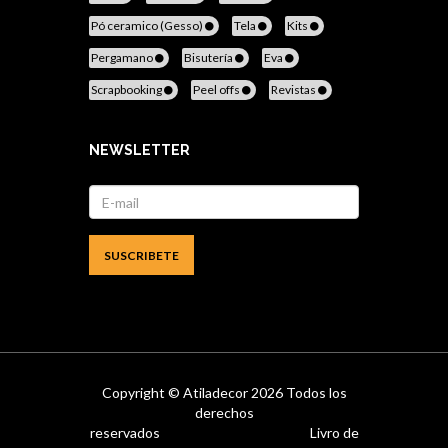
Pó ceramico (Gesso)
Tela
Kits
Pergamano
Bisutería
Eva
Scrapbooking
Peel offs
Revistas
NEWSLETTER
Copyright ©
Atiladecor
2026 Todos los
derechos
reservados
Livro de