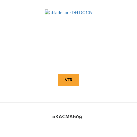
VER
«KACMA609