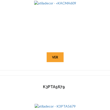
VER
K3PTA5679