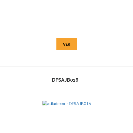
VER
DFSAJB016